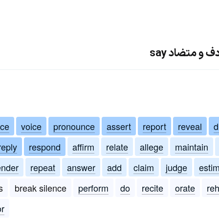
 و متضاد say
ce
voice
pronounce
assert
report
reveal
d
reply
respond
affirm
relate
allege
maintain
ender
repeat
answer
add
claim
judge
esti
s
break silence
perform
do
recite
orate
re
r