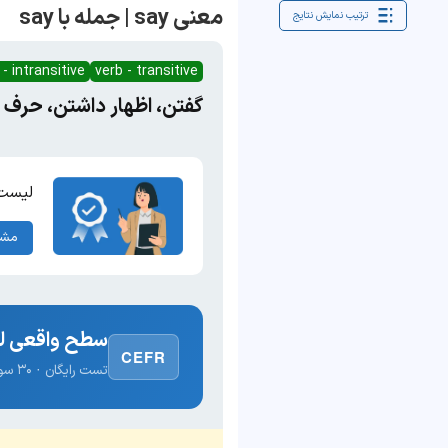
معنی say | جمله با say
ترتیب نمایش نتایج
 - intransitive
verb - transitive
گفتن، اظهار داشتن، حرف
لیست 
مشا
سطح واقعی لغ
CEFR
تست رایگان · ۳۰ سوال · نتیجه فوری