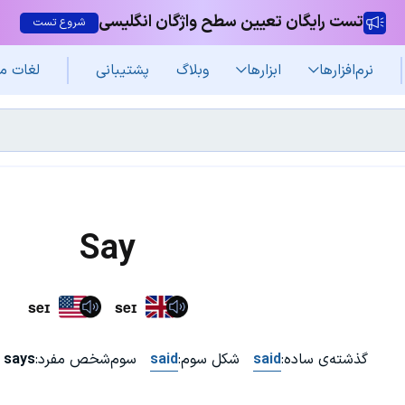
تست رایگان تعیین سطح واژگان انگلیسی
شروع تست
نرم‌افزار‌ها
ابزارها
وبلاگ
پشتیبانی
لغات م
Say
seɪ
seɪ
گذشته‌ی ساده:
said
شکل سوم:
said
سوم‌شخص مفرد:
says