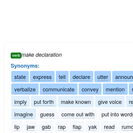
make declaration
verb
Synonyms:
state
express
tell
declare
utter
announ
verbalize
communicate
convey
mention
imply
put forth
make known
give voice
r
imagine
guess
come out with
put into word
lip
jaw
gab
rap
flap
yak
read
rumo