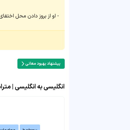
او از بروز دادن محل اختفای
پیشنهاد بهبود معانی
انگلیسی به انگلیسی | مترادف و 
wledge
betray