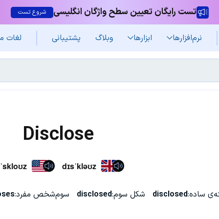
تست رایگان تعیین سطح واژگان انگلیسی
شروع تست
نرم‌افزار‌ها
ابزارها
وبلاگ
پشتیبانی
لغات م
Disclose
ˈskloʊz
dɪsˈkləʊz
‌ی ساده:
disclosed
شکل سوم:
disclosed
سوم‌شخص مفرد:
oses