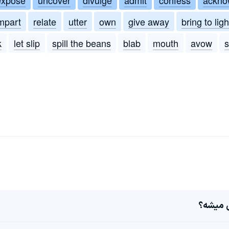
mpart
relate
utter
own
give away
bring to ligh
k
let slip
spill the beans
blab
mouth
avow
s