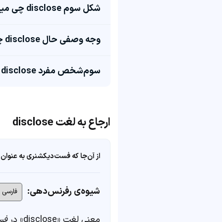
شکل سوم disclose چی میشه؟
وجه وصفی حال disclose چی میشه؟
سوم‌شخص مفرد disclose چی میشه؟
ارجاع به لغت disclose
از آن‌جا که فست‌دیکشنری به عنوان 
شیوه‌ی رفرنس‌دهی:
معنی لغت «disclose» در
فس