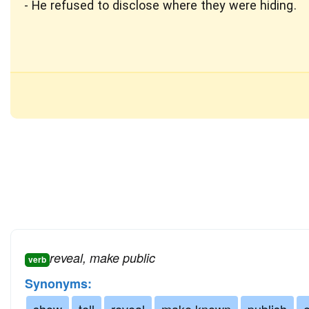
He refused to disclose where they were hiding.
reveal, make public
verb
Synonyms:
show
tell
reveal
make known
publish