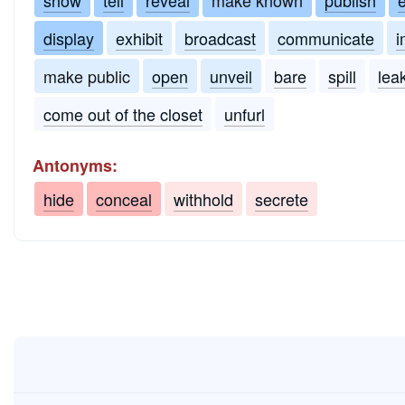
display
exhibit
broadcast
communicate
i
make public
open
unveil
bare
spill
lea
come out of the closet
unfurl
Antonyms:
hide
conceal
withhold
secrete