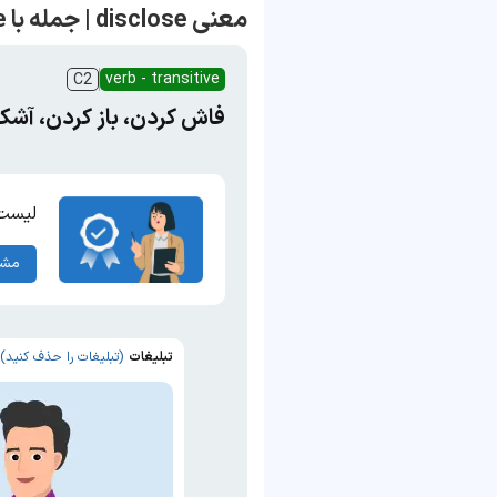
معنی disclose | جمله با disclose
verb - transitive
C2
فاش کردن، باز کردن، آشکا
لیست ک
مشا
تبلیغات
(تبلیغات را حذف کنید)