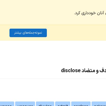
 آنان خودداری کرد.
نمونه‌جمله‌های بیشتر
متضاد disclose
expose
uncover
divulge
admit
confess
ackno