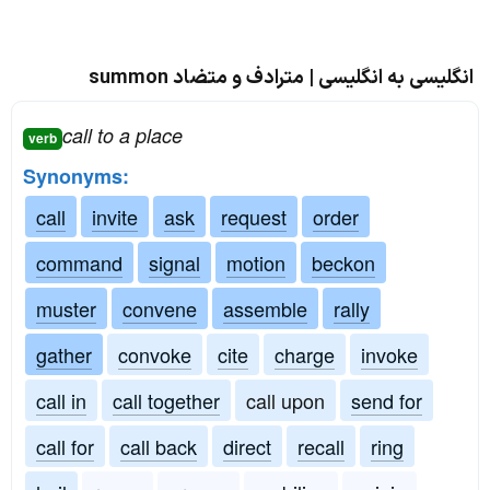
انگلیسی به انگلیسی | مترادف و متضاد summon
call to a place
verb
Synonyms:
call
invite
ask
request
order
command
signal
motion
beckon
muster
convene
assemble
rally
gather
convoke
cite
charge
invoke
call in
call together
call upon
send for
call for
call back
direct
recall
ring