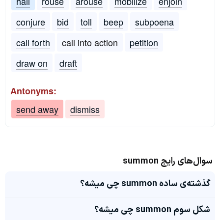
hail
rouse
arouse
mobilize
enjoin
conjure
bid
toll
beep
subpoena
call forth
call into action
petition
draw on
draft
Antonyms:
send away
dismiss
سوال‌های رایج summon
گذشته‌ی ساده summon چی میشه؟
شکل سوم summon چی میشه؟