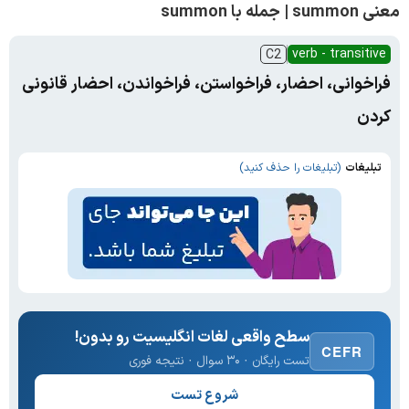
معنی summon | جمله با summon
verb - transitive
C2
فراخوانی، احضار، فراخواستن، فراخواندن، احضار قانونی
کردن
تبلیغات
(تبلیغات را حذف کنید)
سطح واقعی لغات انگلیسیت رو بدون!
CEFR
تست رایگان · ۳۰ سوال · نتیجه فوری
شروع تست