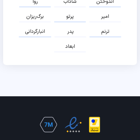
اندوختن
شاداب
روا
امیر
پرتو
برگ‌ریزان
ترنم
پدر
انبارگردانی
ابعاد