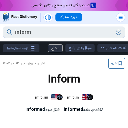
تست رایگان تعیین سطح واژگان انگلیسی
خرید اشتراک
لغات هم‌خانواده
سوال‌های رایج
ارجاع
ترتیب نمایش نتایج
آخرین به‌روزرسانی:
۱۳ آذر ۱۴۰۲
ذخیره
Inform
ɪnˈfɔːrm
ɪnˈfɔːm
informed
informed
گذشته‌ی ساده:
شکل سوم: