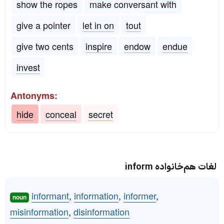
show the ropes
make conversant with
give a pointer
let in on
tout
give two cents
inspire
endow
endue
invest
Antonyms:
hide
conceal
secret
لغات هم‌خانواده inform
informant
,
information
,
informer
,
noun
misinformation
,
disinformation