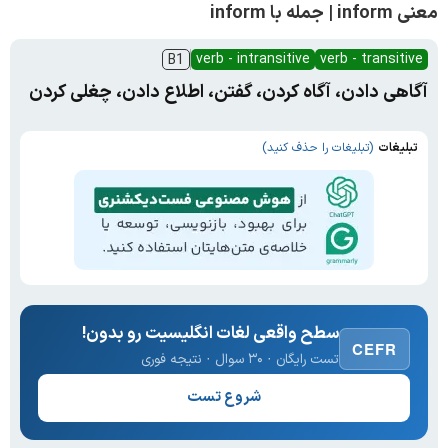
معنی inform | جمله با inform
verb - intransitive
verb - transitive
B1
آگاهی دادن، آگاه کردن، گفتن، اطلاع دادن، چغلی کردن
تبلیغات
(تبلیغات را حذف کنید)
سطح واقعی لغات انگلیسیت رو بدون!
CEFR
تست رایگان · ۳۰ سوال · نتیجه فوری
شروع تست