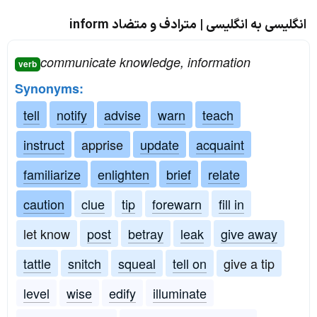
انگلیسی به انگلیسی | مترادف و متضاد inform
communicate knowledge, information
verb
Synonyms:
tell
notify
advise
warn
teach
instruct
apprise
update
acquaint
familiarize
enlighten
brief
relate
caution
clue
tip
forewarn
fill in
let know
post
betray
leak
give away
tattle
snitch
squeal
tell on
give a tip
level
wise
edify
illuminate