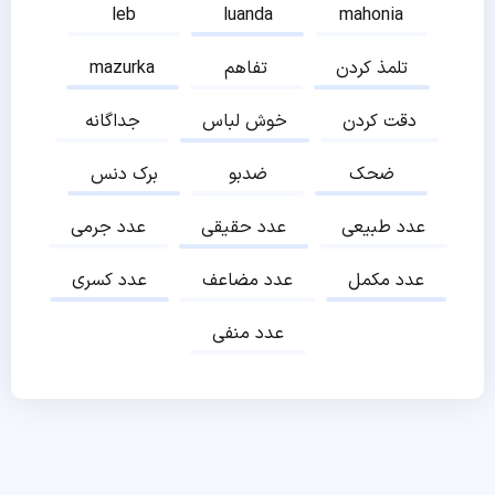
leb
luanda
mahonia
تلمذ کردن
تفاهم
mazurka
دقت کردن
خوش لباس
جداگانه
ضحک
ضدبو
برک دنس
عدد طبیعی
عدد حقیقی
عدد جرمی
عدد مکمل
عدد مضاعف
عدد کسری
عدد منفی