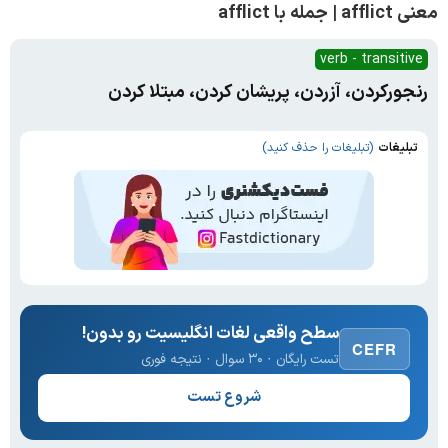
معنی afflict | جمله با afflict
verb - transitive
رنجورکردن، آزردن، پریشان کردن، مبتلا کردن
تبلیغات
(تبلیغات را حذف کنید)
سطح واقعی لغات انگلیسیت رو بدون!
CEFR
تست رایگان · ۳۰ سوال · نتیجه فوری
شروع تست