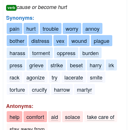
cause or become hurt
verb
Synonyms:
pain
hurt
trouble
worry
annoy
bother
distress
vex
wound
plague
harass
torment
oppress
burden
press
grieve
strike
beset
harry
irk
rack
agonize
try
lacerate
smite
torture
crucify
harrow
martyr
Antonyms:
help
comfort
aid
solace
take care of
stay away from