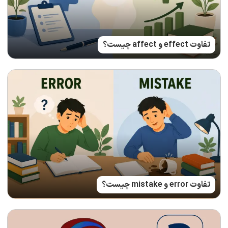
تفاوت effect و affect چیست؟
تفاوت error و mistake چیست؟