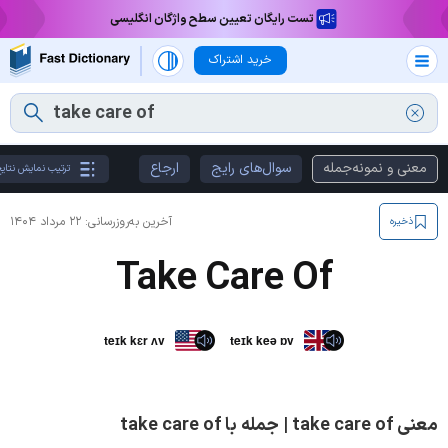
تست رایگان تعیین سطح واژگان انگلیسی
خرید اشتراک
معنی و نمونه‌جمله
سوال‌های رایج
ارجاع
ترتیب نمایش نتای
آخرین به‌روزرسانی:
۲۲ مرداد ۱۴۰۴
ذخیره
Take Care Of
teɪk kɛr ʌv
teɪk keə ɒv
معنی take care of | جمله با take care of