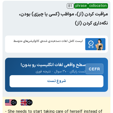
phrase
collocation
B1
مراقبت کردن (از)، مواظب (کسی یا چیزی) بودن،
نگه‌داری کردن (از)
لیست کامل لغات دسته‌بندی شده‌ی کالوکیشن‌های متوسط
سطح واقعی لغات انگلیسیت رو بدون!
CEFR
تست رایگان · ۳۰ سوال · نتیجه فوری
شروع تست
She needs to start taking care of herself instead of