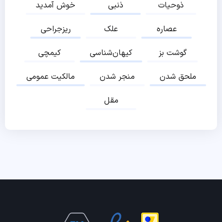
ذوحیات
ذنبی
خوش آمدید
عصاره
علک
ریزجراحی
گوشت بز
کیهان‌شناسی
کیمچی
ملحق شدن
منجر شدن
مالکیت عمومی
مقل