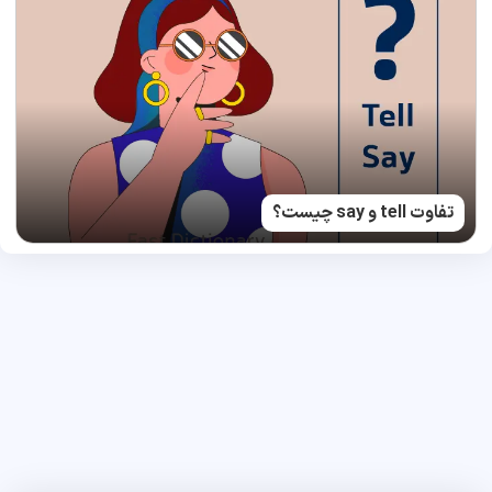
تفاوت tell و say چیست؟