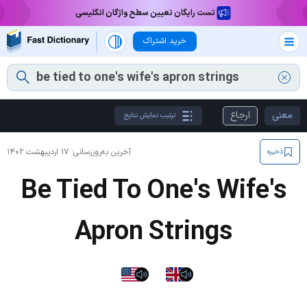
تست رایگان تعیین سطح واژگان انگلیسی
خرید اشتراک
معنی
ارجاع
ترتیب نمایش نتایج
آخرین به‌روزرسانی:
۱۷ اردیبهشت ۱۴۰۲
ذخیره
Be Tied To One's Wife's
Apron Strings