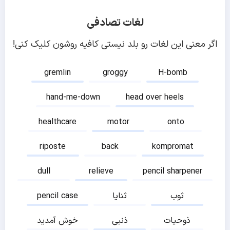
لغات تصادفی
اگر معنی این لغات رو بلد نیستی کافیه روشون کلیک کنی!
gremlin
groggy
H-bomb
hand-me-down
head over heels
healthcare
motor
onto
riposte
back
kompromat
dull
relieve
pencil sharpener
ثوب
ثنایا
pencil case
ذوحیات
ذنبی
خوش آمدید