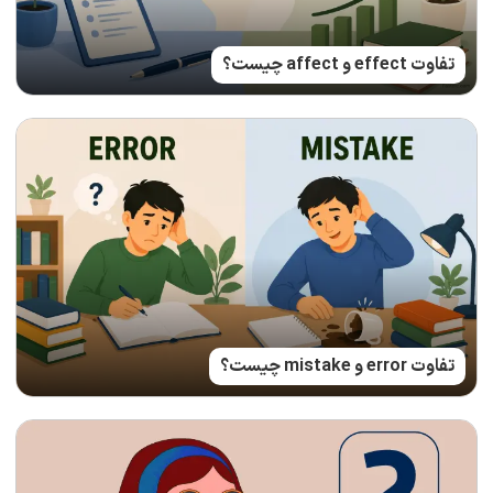
تفاوت effect و affect چیست؟
تفاوت error و mistake چیست؟