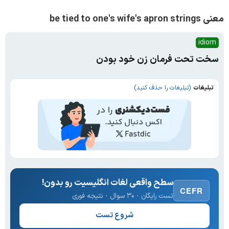
معنی be tied to one's wife's apron strings
idiom
سخت تحت فرمان زن خود بودن
تبلیغات
(تبلیغات را حذف کنید)
سطح واقعی لغات انگلیسیت رو بدون!
CEFR
تست رایگان · ۳۰ سوال · نتیجه فوری
شروع تست