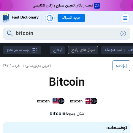
تست رایگان تعیین سطح واژگان انگلیسی
خرید اشتراک
نی و نمونه‌جمله
سوال‌های رایج
ارجاع
ترتیب نمایش نتایج
آخرین به‌روزرسانی:
۱۱ خرداد ۱۴۰۳
ذخیره
Bitcoin
ˈbɪtkɔɪn
ˈbɪtkɔɪn
bitcoins
شکل جمع:
توضیحات: