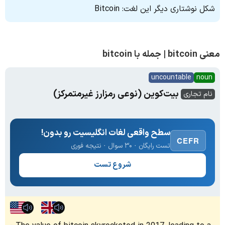
شکل نوشتاری دیگر این لغت: Bitcoin
معنی bitcoin | جمله با bitcoin
uncountable
noun
بیت‌کوین (نوعی رمزارز غیرمتمرکز)
نام تجاری
سطح واقعی لغات انگلیسیت رو بدون!
CEFR
تست رایگان · ۳۰ سوال · نتیجه فوری
شروع تست