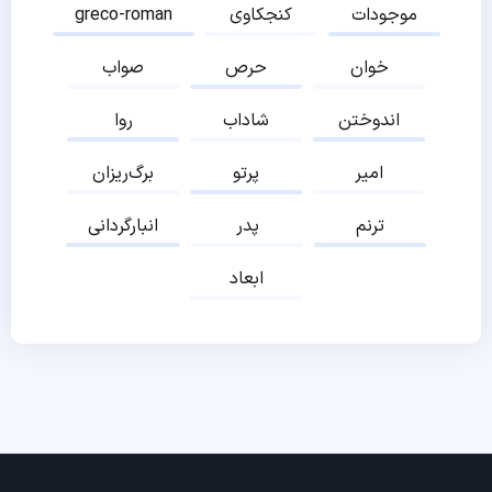
موجودات
کنجکاوی
greco-roman
خوان
حرص
صواب
اندوختن
شاداب
روا
امیر
پرتو
برگ‌ریزان
ترنم
پدر
انبارگردانی
ابعاد