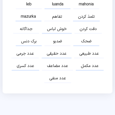
leb
luanda
mahonia
تلمذ کردن
تفاهم
mazurka
دقت کردن
خوش لباس
جداگانه
ضحک
ضدبو
برک دنس
عدد طبیعی
عدد حقیقی
عدد جرمی
عدد مکمل
عدد مضاعف
عدد کسری
عدد منفی