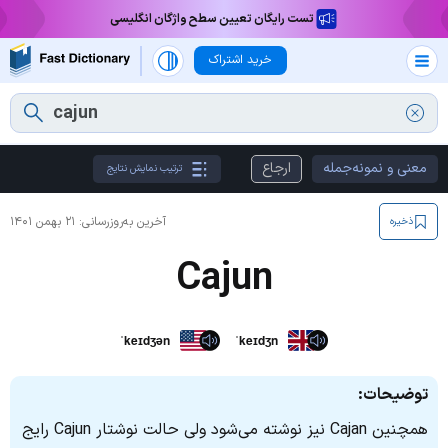
تست رایگان تعیین سطح واژگان انگلیسی
خرید اشتراک
معنی و نمونه‌جمله
ارجاع
ترتیب نمایش نتایج
آخرین به‌روزرسانی:
۲۱ بهمن ۱۴۰۱
ذخیره
Cajun
ˈkeɪdʒən
ˈkeɪdʒn
توضیحات:
همچنین Cajan نیز نوشته می‌شود ولی حالت نوشتار Cajun رایج