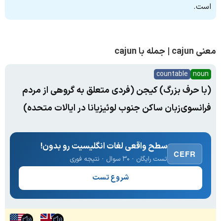
است.
معنی cajun | جمله با cajun
countable
noun
(با حرف بزرگ) کیجن‌ (فردی متعلق به گروهی از مردم
فرانسوی‌زبان ساکن جنوب لوئیزیانا در ایالات متحده)
سطح واقعی لغات انگلیسیت رو بدون!
CEFR
تست رایگان · ۳۰ سوال · نتیجه فوری
شروع تست