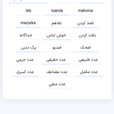
leb
luanda
mahonia
تلمذ کردن
تفاهم
mazurka
دقت کردن
خوش لباس
جداگانه
ضحک
ضدبو
برک دنس
عدد طبیعی
عدد حقیقی
عدد جرمی
عدد مکمل
عدد مضاعف
عدد کسری
عدد منفی