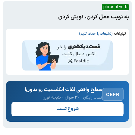
phrasal verb
به نوبت عمل کردن، نوبتی کردن
تبلیغات
(تبلیغات را حذف کنید)
سطح واقعی لغات انگلیسیت رو بدون!
CEFR
تست رایگان · ۳۰ سوال · نتیجه فوری
شروع تست