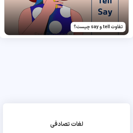
تفاوت tell و say چیست؟
لغات تصادفی