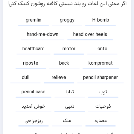
اگر معنی این لغات رو بلد نیستی کافیه روشون کلیک کنی!
gremlin
groggy
H-bomb
hand-me-down
head over heels
healthcare
motor
onto
riposte
back
kompromat
dull
relieve
pencil sharpener
ثوب
ثنایا
pencil case
ذوحیات
ذنبی
خوش آمدید
عصاره
علک
ریزجراحی