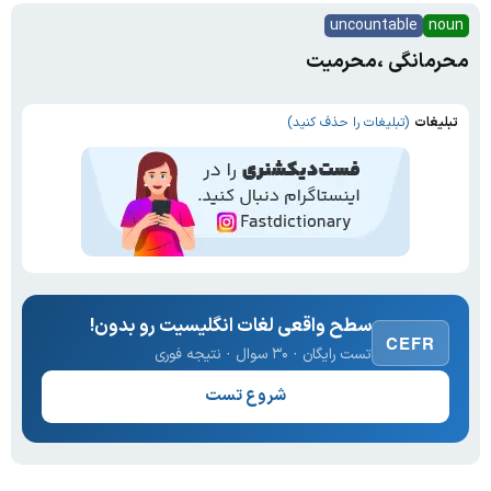
uncountable
noun
محرمانگی ،محرمیت
تبلیغات
(تبلیغات را حذف کنید)
سطح واقعی لغات انگلیسیت رو بدون!
CEFR
تست رایگان · ۳۰ سوال · نتیجه فوری
شروع تست