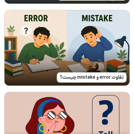
تفاوت error و mistake چیست؟