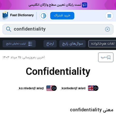
تست رایگان تعیین سطح واژگان انگلیسی
خرید اشتراک
لغات هم‌خانواده
سوال‌های رایج
ارجاع
ترتیب نمایش نتایج
آخرین به‌روزرسانی:
۲۵ مرداد ۱۴۰۴
ذخیره
Confidentiality
ˌkɑːnfədenʃiˈælət̬i
ˌkɒnfədenʃiˈæləti
معنی confidentiality