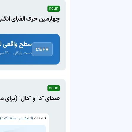
noun
چهارمین حرف الفبای انگل
سطح واقعی لغ
CEFR
تست رایگان · ۳۰ سوال · نتیجه فوری
noun
صدای "د" و "دال" (برای مثال 
تبلیغات
(تبلیغات را حذف کنید)