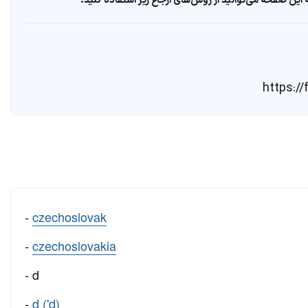
ین صفحه می‌توانید از روش‌های ارجاع زیر استفاده کنید.
-
czechoslovak
-
czechoslovakia
- d
-
d ('d)