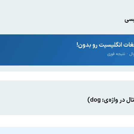
یسی
ات انگلیسیت رو بدون!
در واژه‌ی: dog)