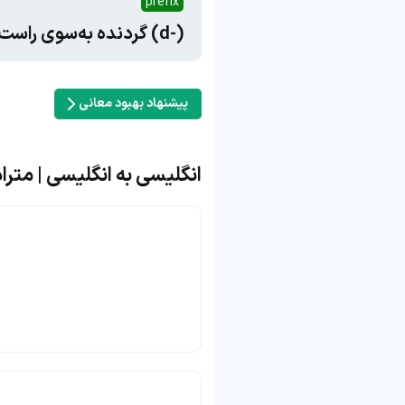
prefix
(-d) گردنده به‌سوی راست (مطابق عقربه‌های ساعت) [d-limonene]
پیشنهاد بهبود معانی
انگلیسی به انگلیسی | متراد