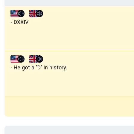
DXXIV
He got a "D" in history.