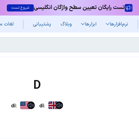
تست رایگان تعیین سطح واژگان انگلیسی
شروع تست
نرم‌افزار‌ها
ابزارها
وبلاگ
پشتیبانی
لغات م
D
diː
diː