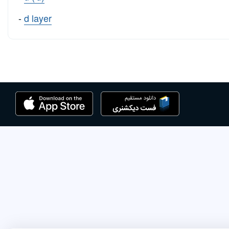
-
d layer