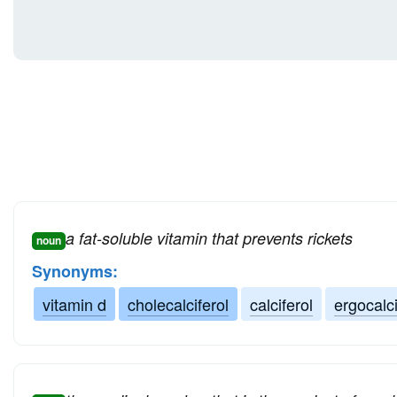
a fat-soluble vitamin that prevents rickets
noun
Synonyms:
vitamin d
cholecalciferol
calciferol
ergocalci