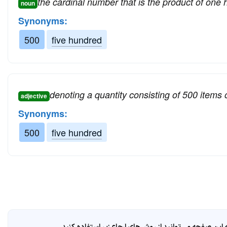
the cardinal number that is the product of one 
noun
Synonyms:
500
five hundred
denoting a quantity consisting of 500 items o
adjective
Synonyms:
500
five hundred