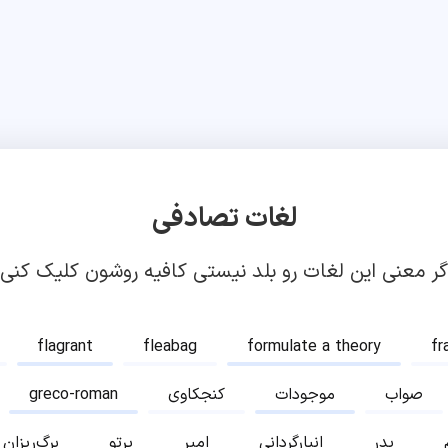
لغات تصادفی
گر معنی این لغات رو بلد نیستی کافیه روشون کلیک کنی!
flagrant
fleabag
formulate a theory
fr
صواب
موجودات
کنجکاوی
greco-roman
پدر
انبارگردانی
امیر
پرتو
برگ‌ریزان