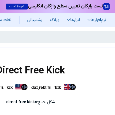
تست رایگان تعیین سطح واژگان انگلیسی
شروع تست
نرم‌افزار‌ها
ابزارها
وبلاگ
پشتیبانی
لغات م
Direct Free Kick
riː ˈkɪk
daɪˌrekt friː ˈkɪk
شکل جمع:
direct free kicks