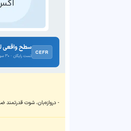
سطح واقعی لغ
CEFR
تست رایگان · ۳۰ سوال · نتیجه فوری
دروازه‌بان، شوت قدرتمند ضرب