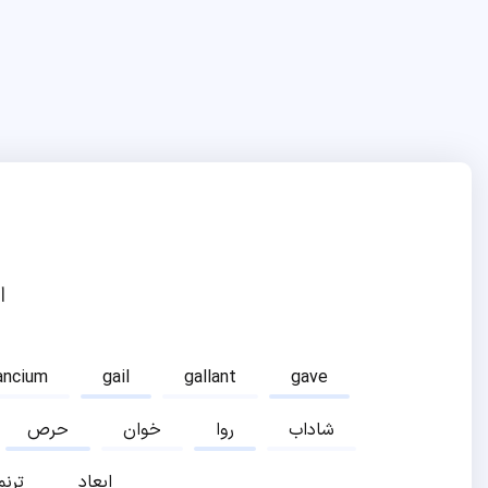
ا
ancium
gail
gallant
gave
شاداب
روا
خوان
حرص
ابعاد
ترنم