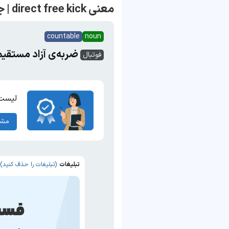
معنی direct free kick | جمله با direct free kick
countable
noun
ضربه‌ی آزاد مستقیم 
فوتبال
لیست 
مشا
تبلیغات
(تبلیغات را حذف کنید)