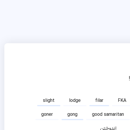
slight
lodge
filar
FKA
goner
gong
good samaritan
اندوختن