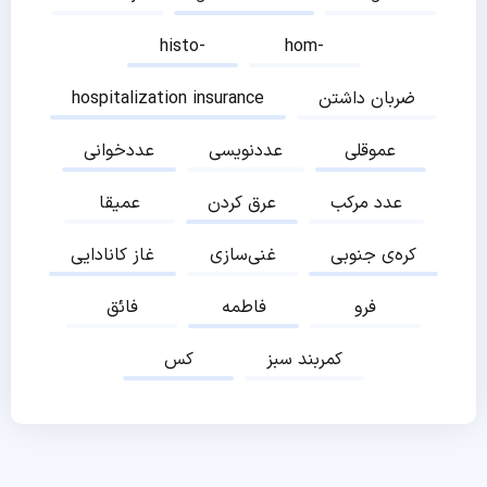
histo-
hom-
ضربان داشتن
hospitalization insurance
عموقلی
عددنویسی
عددخوانی
عدد مرکب
عرق کردن
عمیقا
کره‌ی جنوبی
غنی‌سازی
غاز کانادایی
فرو
فاطمه
فائق
کمربند سبز
کس