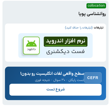
collocation
روانشناسی پویا
تبلیغات
(تبلیغات را حذف کنید)
سطح واقعی لغات انگلیسیت رو بدون!
CEFR
تست رایگان · ۳۰ سوال · نتیجه فوری
شروع تست