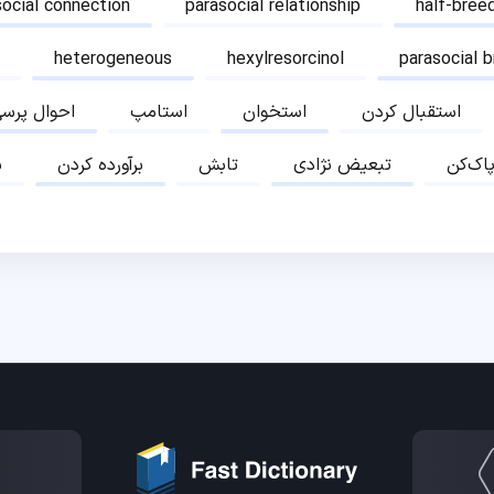
social connection
parasocial relationship
half-bree
heterogeneous
hexylresorcinol
parasocial 
استقبال کردن
استخوان
استامپ
احوال پرس
پاک‌کن
تبعیض نژادی
تابش
برآورده کردن
ب