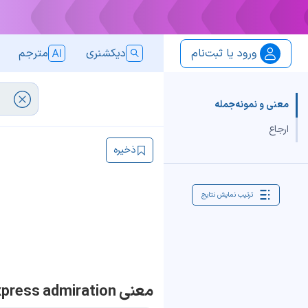
ورود یا ثبت‌نام
دیکشنری
مترجم
معنی و نمونه‌جمله
ارجاع
ذخیره
ترتیب نمایش نتایج
معنی express admiration | جمله با express admiration