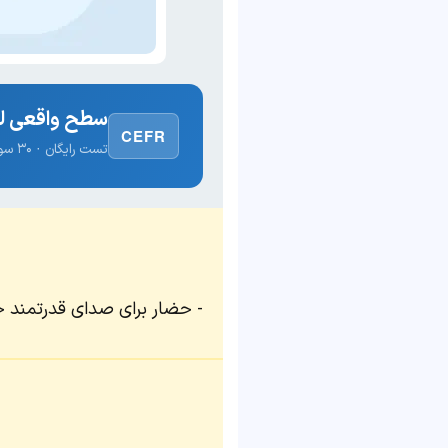
سطح واقعی لغ
CEFR
تست رایگان · ۳۰ سوال · نتیجه فوری
حضار برای صدای قدرتمند خو