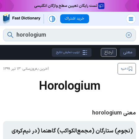
تست رایگان تعیین سطح واژگان انگلیسی
خرید اشتراک
معنی
ارجاع
ترتیب نمایش نتایج
آخرین به‌روزرسانی:
۱۳ تیر ۱۳۹۹
ذخیره
Horologium
معنی horologium
(نجوم) ستارگان (مجمع‌الکواکب) گاهنما (در نیم‌کره‌ی