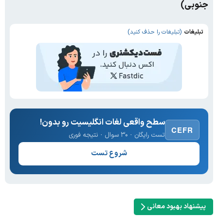
جنوبی)
تبلیغات
(تبلیغات را حذف کنید)
سطح واقعی لغات انگلیسیت رو بدون!
CEFR
تست رایگان · ۳۰ سوال · نتیجه فوری
شروع تست
پیشنهاد بهبود معانی