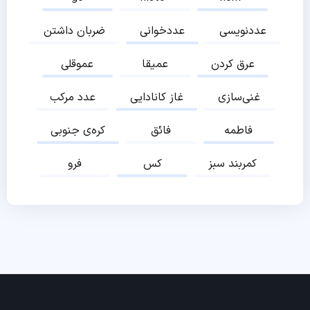
عددنویسی
عددخوانی
ضربان داشتن
عرق کردن
عمیقا
عموقلی
غنی‌سازی
غاز کانادایی
عدد مرکب
فاطمه
فائق
کره‌ی جنوبی
کمربند سبز
کس
فرو