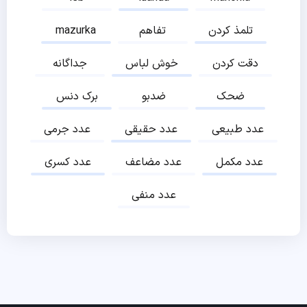
تلمذ کردن
تفاهم
mazurka
دقت کردن
خوش لباس
جداگانه
ضحک
ضدبو
برک دنس
عدد طبیعی
عدد حقیقی
عدد جرمی
عدد مکمل
عدد مضاعف
عدد کسری
عدد منفی