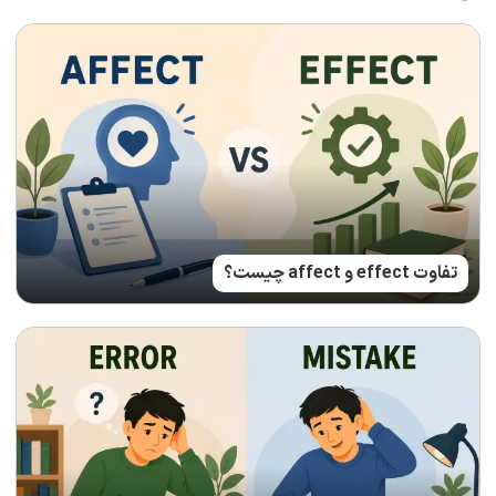
تفاوت effect و affect چیست؟