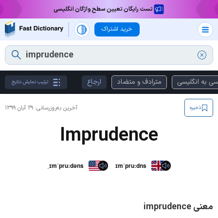
تست رایگان تعیین سطح واژگان انگلیسی
خرید اشتراک
سی به انگلیسی
مترادف و متضاد
ارجاع
ترتیب نمایش نتایج
آخرین به‌روزرسانی:
۲۹ آبان ۱۳۹۹
ذخیره
Imprudence
ˌɪmˈpruːdəns
ɪmˈpruːdns
معنی imprudence