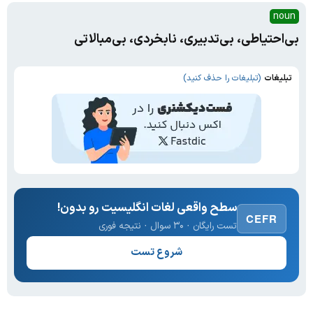
noun
بی‌احتیاطی، بی‌تدبیری، نابخردی، بی‌مبالاتی
تبلیغات
(تبلیغات را حذف کنید)
سطح واقعی لغات انگلیسیت رو بدون!
CEFR
تست رایگان · ۳۰ سوال · نتیجه فوری
شروع تست