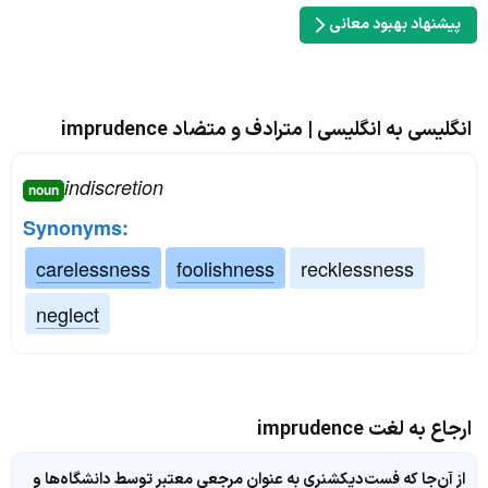
پیشنهاد بهبود معانی
انگلیسی به انگلیسی | مترادف و متضاد imprudence
indiscretion
noun
Synonyms:
carelessness
foolishness
recklessness
neglect
ارجاع به لغت imprudence
از آن‌جا که فست‌دیکشنری به عنوان مرجعی معتبر توسط دانشگاه‌ها و