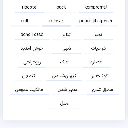
riposte
back
kompromat
dull
relieve
pencil sharpener
ثوب
ثنایا
pencil case
ذوحیات
ذنبی
خوش آمدید
عصاره
علک
ریزجراحی
گوشت بز
کیهان‌شناسی
کیمچی
ملحق شدن
منجر شدن
مالکیت عمومی
مقل