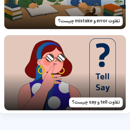
تفاوت error و mistake چیست؟
تفاوت tell و say چیست؟