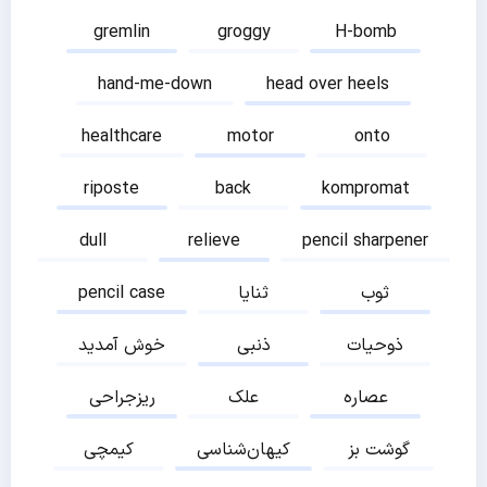
gremlin
groggy
H-bomb
hand-me-down
head over heels
healthcare
motor
onto
riposte
back
kompromat
dull
relieve
pencil sharpener
ثوب
ثنایا
pencil case
ذوحیات
ذنبی
خوش آمدید
عصاره
علک
ریزجراحی
گوشت بز
کیهان‌شناسی
کیمچی