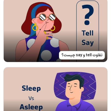
تفاوت tell و say چیست؟