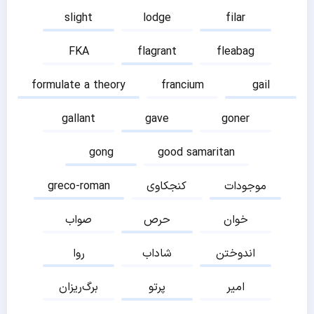
slight
lodge
filar
FKA
flagrant
fleabag
formulate a theory
francium
gail
gallant
gave
goner
gong
good samaritan
موجودات
کنجکاوی
greco-roman
خوان
حرص
صواب
اندوختن
شاداب
روا
امیر
پرتو
برگ‌ریزان