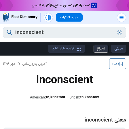
تست رایگان تعیین سطح واژگان انگلیسی
خرید اشتراک
معنی
ارجاع
ترتیب نمایش نتایج
آخرین به‌روزرسانی:
۳۰ مهر ۱۳۹۹
ذخیره
Inconscient
ɪnˌkɒnsɪənt
ɪnˌkɒnsɪənt
American:
British:
معنی inconscient