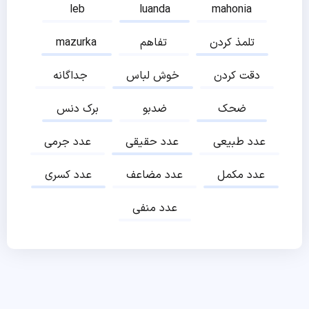
leb
luanda
mahonia
تلمذ کردن
تفاهم
mazurka
دقت کردن
خوش لباس
جداگانه
ضحک
ضدبو
برک دنس
عدد طبیعی
عدد حقیقی
عدد جرمی
عدد مکمل
عدد مضاعف
عدد کسری
عدد منفی