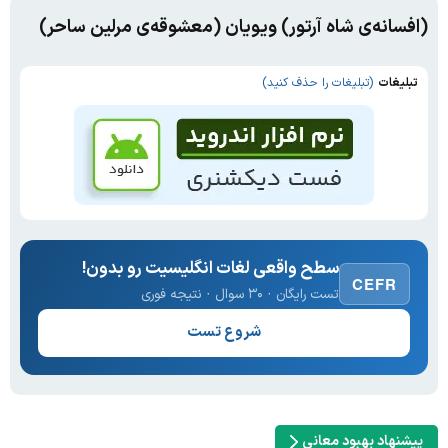
(افسانه‌ی شاه آرتور) ویویان (معشوقه‌ی مرلین ساحر)
تبلیغات
(تبلیغات را حذف کنید)
سطح واقعی لغات انگلیسیت رو بدون!
CEFR
تست رایگان · ۳۰ سوال · نتیجه فوری
شروع تست
پیشنهاد بهبود معانی