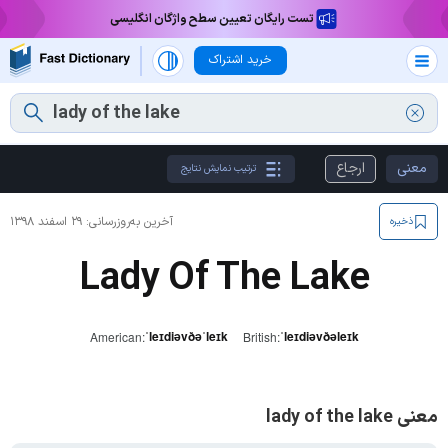
تست رایگان تعیین سطح واژگان انگلیسی
خرید اشتراک
معنی
ارجاع
ترتیب نمایش نتایج
آخرین به‌روزرسانی:
۲۹ اسفند ۱۳۹۸
ذخیره
Lady Of The Lake
ˈleɪdiəvðəˈleɪk
ˈleɪdiəvðəleɪk
American:
British:
معنی lady of the lake