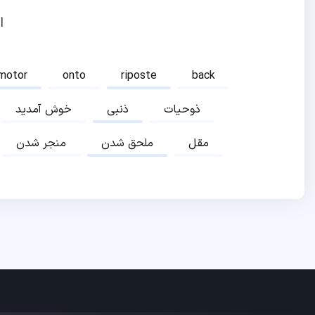
ا
motor
onto
riposte
back
ذوحیات
ذنبی
خوش آمدید
مقل
ملحق شدن
منجر شدن