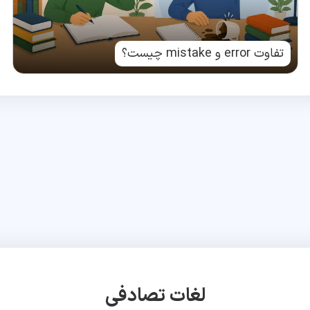
تفاوت error و mistake چیست؟
لغات تصادفی