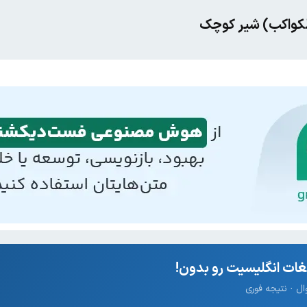
الکواکب) شیر کوچک
ات انگلیسیت رو بدون!