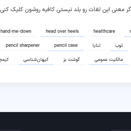
گر معنی این لغات رو بلد نیستی کافیه روشون کلیک کنی!
hand-me-down
head over heels
healthcare
ثوب
ثنایا
pencil case
pencil sharpener
مالکیت عمومی
گوشت بز
کیهان‌شناسی
کیمچ