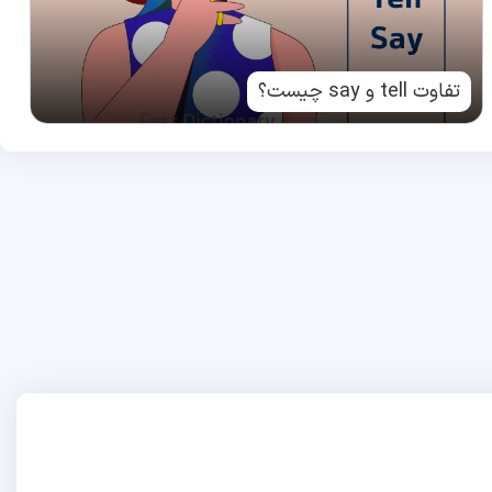
تفاوت tell و say چیست؟