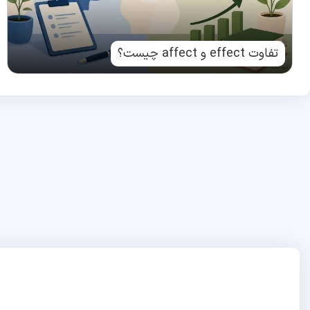
تفاوت effect و affect چیست؟