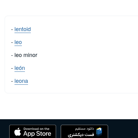
-
lentoid
-
leo
- leo minor
-
león
-
leona