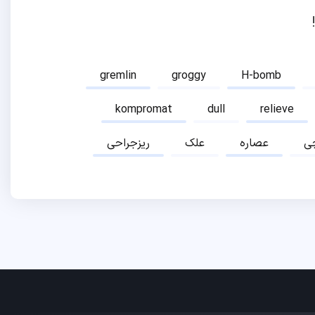
gremlin
groggy
H-bomb
kompromat
dull
relieve
ی
عصاره
علک
ریزجراحی