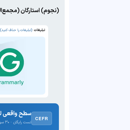
(نجوم) استارگان (مجمع‌
تبلیغات
(تبلیغات را حذف کنید)
سطح واقعی لغ
CEFR
تست رایگان · ۳۰ سوال · نتیجه فوری