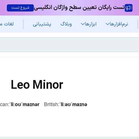
تست رایگان تعیین سطح واژگان انگلیسی
شروع تست
نرم‌افزار‌ها
ابزارها
وبلاگ
پشتیبانی
لغات م
Leo Minor
can:
ˈliːoʊˈmaɪnər
British:
ˈliːəʊˈmaɪnə