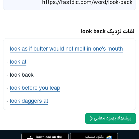
https://fastdic.com/word/look-back
لغات نزدیک look back
-
look as if butter would not melt in one's mouth
-
look at
- look back
-
look before you leap
-
look daggers at
پیشنهاد بهبود معانی