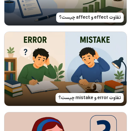
تفاوت effect و affect چیست؟
تفاوت error و mistake چیست؟