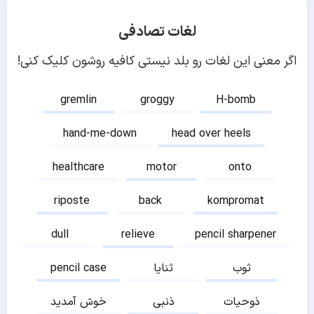
لغات تصادفی
اگر معنی این لغات رو بلد نیستی کافیه روشون کلیک کنی!
gremlin
groggy
H-bomb
hand-me-down
head over heels
healthcare
motor
onto
riposte
back
kompromat
dull
relieve
pencil sharpener
ثوب
ثنایا
pencil case
ذوحیات
ذنبی
خوش آمدید