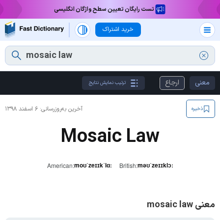
تست رایگان تعیین سطح واژگان انگلیسی
خرید اشتراک
معنی
ارجاع
ترتیب نمایش نتایج
آخرین به‌روزرسانی:
۶ اسفند ۱۳۹۸
ذخیره
Mosaic Law
moʊˈzeɪɪkˈlɑː
məʊˈzeɪɪklɔː
American:
British:
معنی mosaic law