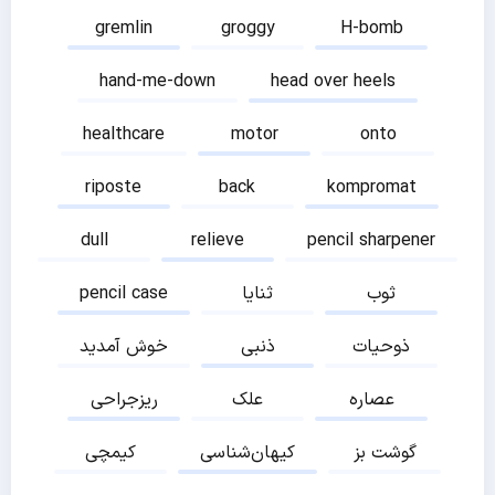
gremlin
groggy
H-bomb
hand-me-down
head over heels
healthcare
motor
onto
riposte
back
kompromat
dull
relieve
pencil sharpener
ثوب
ثنایا
pencil case
ذوحیات
ذنبی
خوش آمدید
عصاره
علک
ریزجراحی
گوشت بز
کیهان‌شناسی
کیمچی