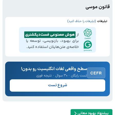
قانون موسی
تبلیغات
(تبلیغات را حذف کنید)
سطح واقعی لغات انگلیسیت رو بدون!
CEFR
تست رایگان · ۳۰ سوال · نتیجه فوری
شروع تست
پیشنهاد بهبود معانی