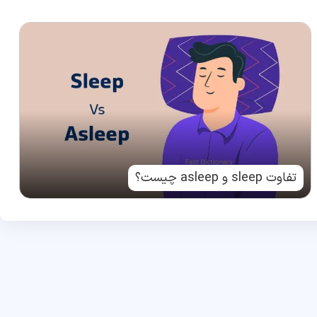
تفاوت sleep و asleep چیست؟