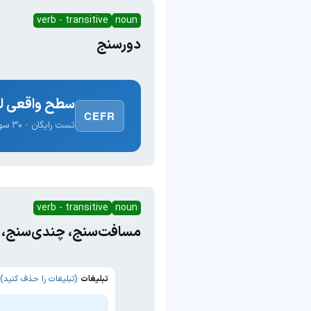
verb - transitive
noun
دورسنج
سطح واقعی لغ
CEFR
تست رایگان · ۳۰ سوال · نتیجه فوری
verb - transitive
noun
مسافت‌سنج، چندی‌سنج، 
تبلیغات
(تبلیغات را حذف کنید)