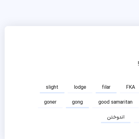
slight
lodge
filar
FKA
goner
gong
good samaritan
اندوختن