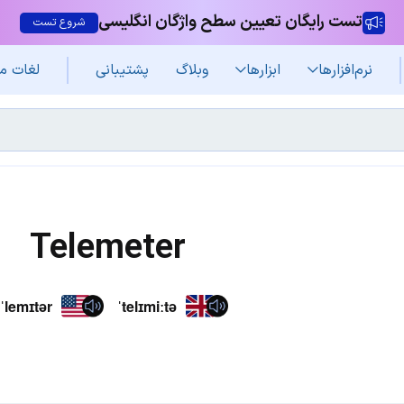
تست رایگان تعیین سطح واژگان انگلیسی
شروع تست
نرم‌افزار‌ها
ابزارها
وبلاگ
پشتیبانی
لغات م
Telemeter
ˈlemɪtər
ˈtelɪmiːtə