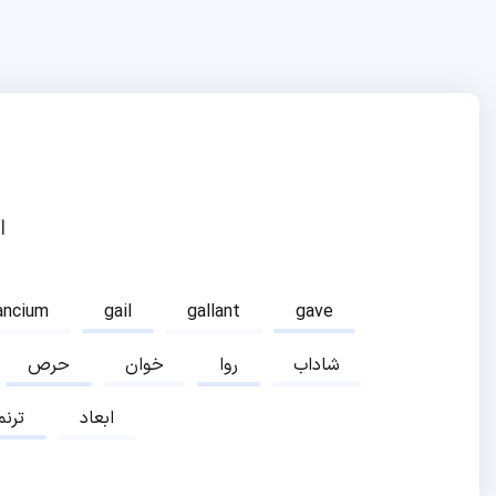
ا
ancium
gail
gallant
gave
شاداب
روا
خوان
حرص
ابعاد
ترنم