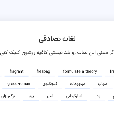
لغات تصادفی
گر معنی این لغات رو بلد نیستی کافیه روشون کلیک کنی!
flagrant
fleabag
formulate a theory
fr
صواب
موجودات
کنجکاوی
greco-roman
پدر
انبارگردانی
امیر
پرتو
برگ‌ریزان