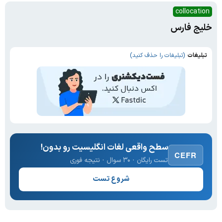
collocation
خلیج فارس
تبلیغات
(تبلیغات را حذف کنید)
سطح واقعی لغات انگلیسیت رو بدون!
CEFR
تست رایگان · ۳۰ سوال · نتیجه فوری
شروع تست