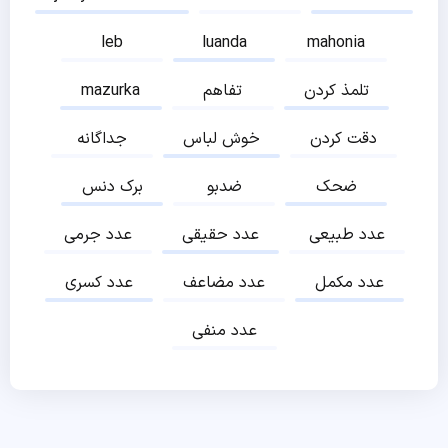
leb
luanda
mahonia
تلمذ کردن
تفاهم
mazurka
دقت کردن
خوش لباس
جداگانه
ضحک
ضدبو
برک دنس
عدد طبیعی
عدد حقیقی
عدد جرمی
عدد مکمل
عدد مضاعف
عدد کسری
عدد منفی