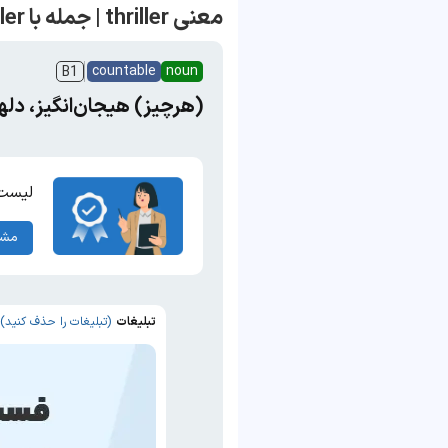
معنی thriller | جمله با thriller
countable
noun
B1
(هرچیز) هیجان‌انگیز، دلهر
لیست 
مشا
تبلیغات
(تبلیغات را حذف کنید)