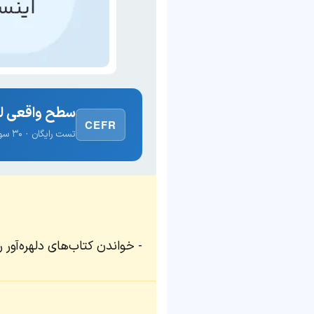
سطح واقعی لغ
CEFR
تست رایگان · ۳۰ سوال · نتیجه فوری
خواندن کتاب‌های دلهره‌آور ر