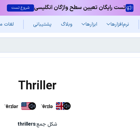
تست رایگان تعیین سطح واژگان انگلیسی
شروع تست
نرم‌افزار‌ها
ابزارها
وبلاگ
پشتیبانی
لغات م
Thriller
ˈθrɪlər
ˈθrɪlə
شکل جمع:
thrillers