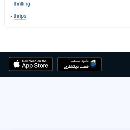
-
thrilling
-
thrips