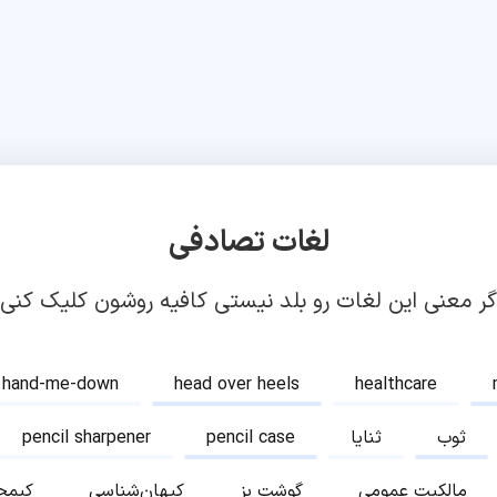
لغات تصادفی
گر معنی این لغات رو بلد نیستی کافیه روشون کلیک کنی!
hand-me-down
head over heels
healthcare
ثوب
ثنایا
pencil case
pencil sharpener
مالکیت عمومی
گوشت بز
کیهان‌شناسی
کیمچ