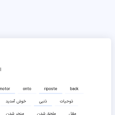
ا
motor
onto
riposte
back
ذوحیات
ذنبی
خوش آمدید
مقل
ملحق شدن
منجر شدن