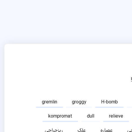
gremlin
groggy
H-bomb
kompromat
dull
relieve
ی
عصاره
علک
ریزجراحی