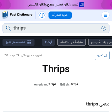
تست رایگان تعیین سطح واژگان انگلیسی
خرید اشتراک
سی به انگلیسی
مترادف و متضاد
ارجاع
ترتیب نمایش نتایج
آخرین به‌روزرسانی:
۲۶ مرداد ۱۳۹۹
ذخیره
Thrips
ˈθrɪps
ˈθrɪps
American:
British:
معنی thrips