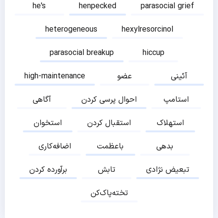
he's
henpecked
parasocial grief
heterogeneous
hexylresorcinol
parasocial breakup
hiccup
آئینی
عضو
high-maintenance
استامپ
احوال پرسی کردن
آگاهی
استهلاک
استقبال کردن
استخوان
بدهی
باعظمت
اضافه‌کاری
تبعیض نژادی
تابش
برآورده کردن
تخته‌پاک‌کن