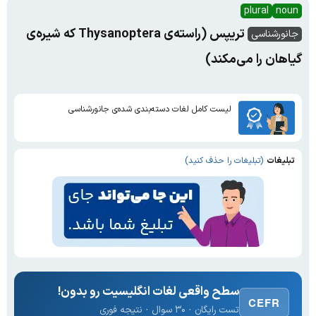
plural
noun
تریپس (راسته‌ی Thysanoptera که شیره‌ی
جانورشناسی
گیاهان را می‌مکند)
لیست کامل لغات دسته‌بندی شده‌ی جانورشناسی
تبلیغات
(تبلیغات را حذف کنید)
سطح واقعی لغات انگلیسیت رو بدون!
CEFR
تست رایگان · ۳۰ سوال · نتیجه فوری