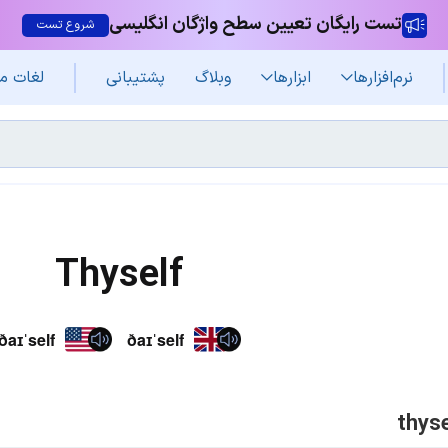
تست رایگان تعیین سطح واژگان انگلیسی
شروع تست
نرم‌افزار‌ها
ابزارها
وبلاگ
پشتیبانی
لغات م
Thyself
ðaɪˈself
ðaɪˈself