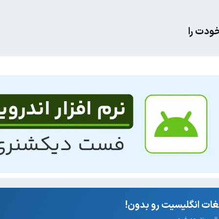
ودت را
ات انگلیسیت رو بدون!