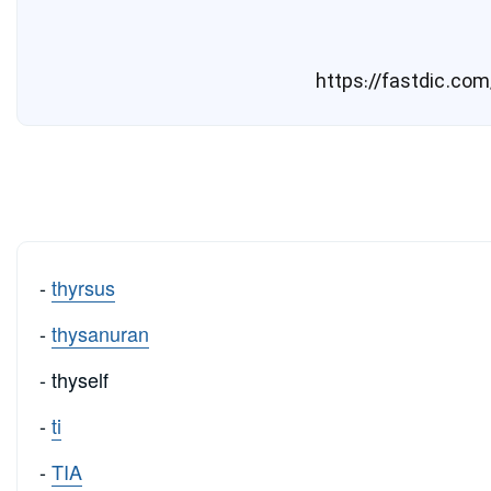
-
thyrsus
-
thysanuran
- thyself
-
ti
-
TIA