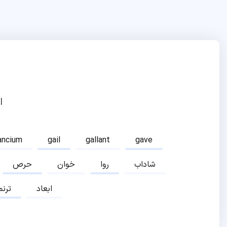
ا
ancium
gail
gallant
gave
شاداب
روا
خوان
حرص
ابعاد
ترنم