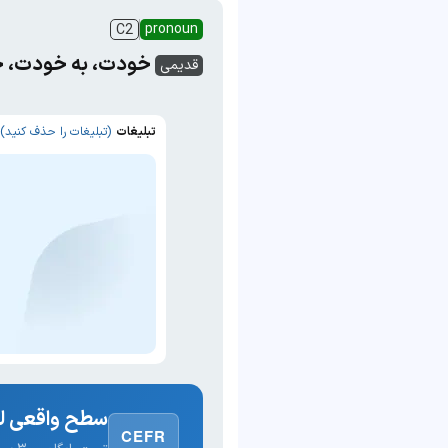
pronoun
C2
خودت، به خودت، خ
قدیمی
تبلیغات
(تبلیغات را حذف کنید)
سطح واقعی لغ
CEFR