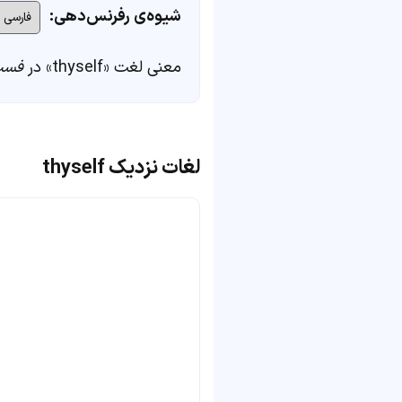
شیوه‌ی رفرنس‌دهی:
معنی لغت «thyself» در
فست
لغات نزدیک thyself