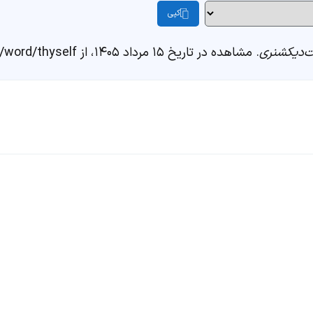
کپی
‌دیکشنری
. مشاهده در تاریخ ۱۵ مرداد ۱۴۰۵، از https://fastdic.com/word/thyself