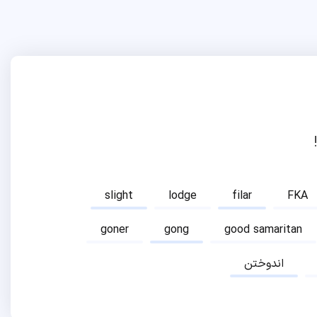
slight
lodge
filar
FKA
goner
gong
good samaritan
اندوختن