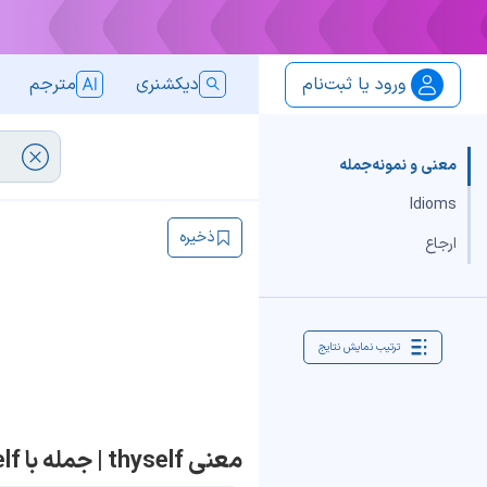
ورود یا ثبت‌نام
دیکشنری
مترجم
معنی و نمونه‌جمله
Idioms
ذخیره
ارجاع
ترتیب نمایش نتایج
معنی thyself | جمله با thyself