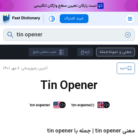
تست رایگان تعیین سطح واژگان انگلیسی
خرید اشتراک
معنی و نمونه‌جمله
ارجاع
ترتیب نمایش نتایج
آخرین به‌روزرسانی:
۶ مهر ۱۴۰۱
ذخیره
Tin Opener
ˈtɪn əʊpənər
ˈtɪn əʊpənə(r)
معنی tin opener | جمله با tin opener