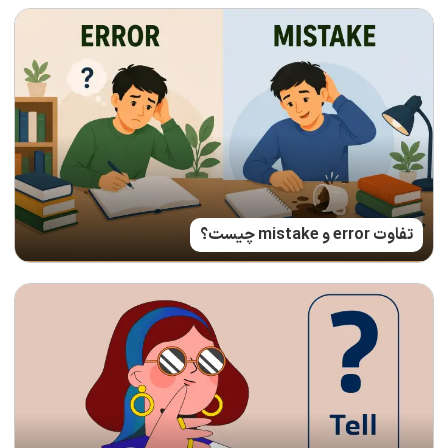
تفاوت error و mistake چیست؟