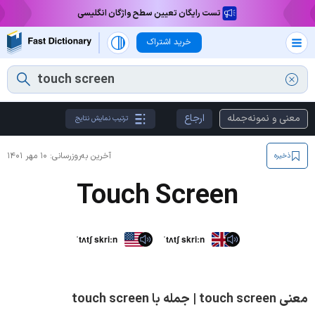
تست رایگان تعیین سطح واژگان انگلیسی
خرید اشتراک
معنی و نمونه‌جمله
ارجاع
ترتیب نمایش نتایج
آخرین به‌روزرسانی:
۱۰ مهر ۱۴۰۱
ذخیره
Touch Screen
ˈtʌtʃ skriːn
ˈtʌtʃ skriːn
معنی touch screen | جمله با touch screen