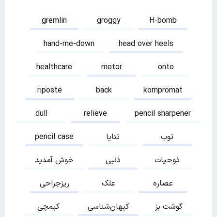
gremlin
groggy
H-bomb
hand-me-down
head over heels
healthcare
motor
onto
riposte
back
kompromat
dull
relieve
pencil sharpener
ثوب
ثنایا
pencil case
ذوحیات
ذنبی
خوش آمدید
عصاره
علک
ریزجراحی
گوشت بز
کیهان‌شناسی
کیمچی