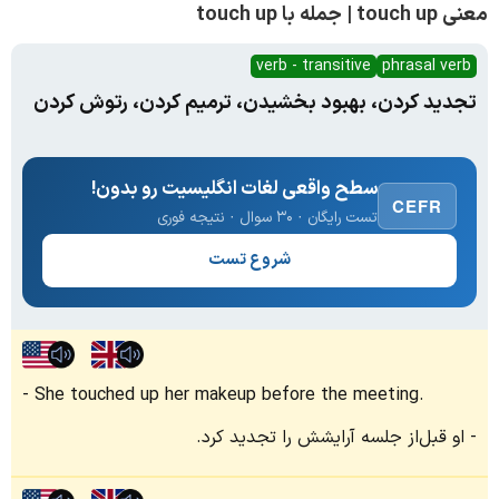
معنی touch up | جمله با touch up
verb - transitive
phrasal verb
تجدید کردن، بهبود بخشیدن، ترمیم کردن، رتوش کردن
سطح واقعی لغات انگلیسیت رو بدون!
CEFR
تست رایگان · ۳۰ سوال · نتیجه فوری
شروع تست
She touched up her makeup before the meeting.
او قبل‌از جلسه آرایشش را تجدید کرد.