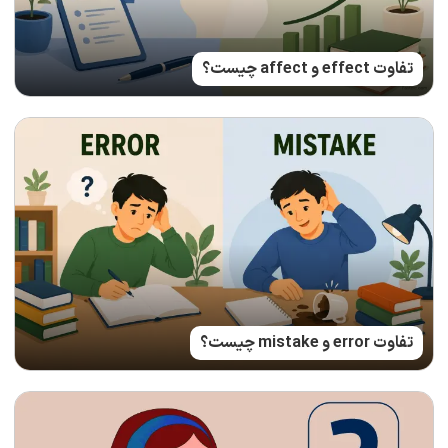
تفاوت effect و affect چیست؟
تفاوت error و mistake چیست؟