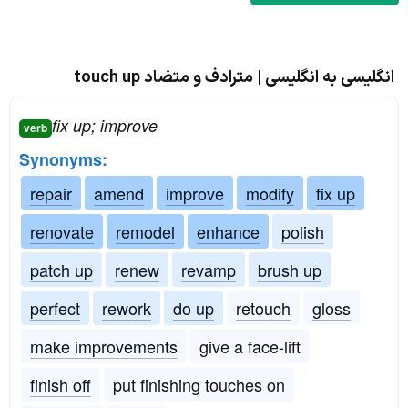
انگلیسی به انگلیسی | مترادف و متضاد touch up
fix up; improve
verb
Synonyms:
repair
amend
improve
modify
fix up
renovate
remodel
enhance
polish
patch up
renew
revamp
brush up
perfect
rework
do up
retouch
gloss
make improvements
give a face-lift
finish off
put finishing touches on