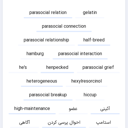
parasocial relation
gelatin
parasocial connection
parasocial relationship
half-breed
hamburg
parasocial interaction
he's
henpecked
parasocial grief
heterogeneous
hexylresorcinol
parasocial breakup
hiccup
آئینی
عضو
high-maintenance
استامپ
احوال پرسی کردن
آگاهی