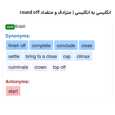
انگلیسی به انگلیسی | مترادف و متضاد round off
finish
verb
Synonyms:
finish off
complete
conclude
close
settle
bring to a close
cap
climax
culminate
crown
top off
Antonyms:
start