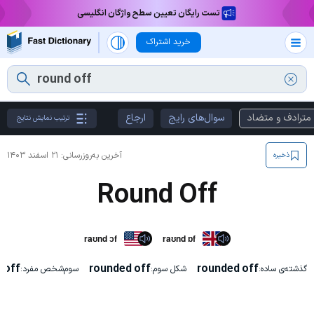
تست رایگان تعیین سطح واژگان انگلیسی
خرید اشتراک
مترادف و متضاد
سوال‌های رایج
ارجاع
ترتیب نمایش نتایج
آخرین به‌روزرسانی:
۲۱ اسفند ۱۴۰۳
ذخیره
Round Off
raʊnd ɔf
raʊnd ɒf
 off
rounded off
rounded off
گذشته‌ی ساده:
شکل سوم:
سوم‌شخص مفرد: