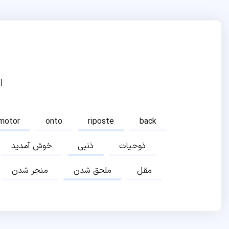
ا
motor
onto
riposte
back
ذوحیات
ذنبی
خوش آمدید
مقل
ملحق شدن
منجر شدن