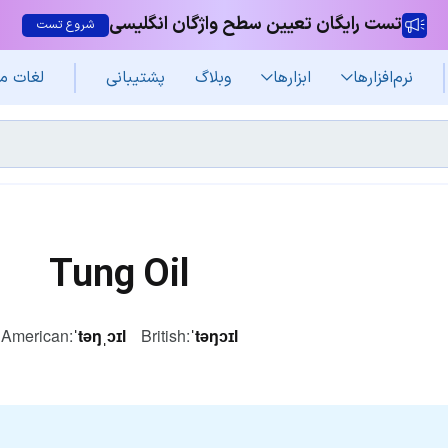
تست رایگان تعیین سطح واژگان انگلیسی
شروع تست
نرم‌افزار‌ها
ابزارها
وبلاگ
پشتیبانی
لغات م
Tung Oil
American:
ˈtəŋˌɔɪl
British:
ˈtəŋɔɪl