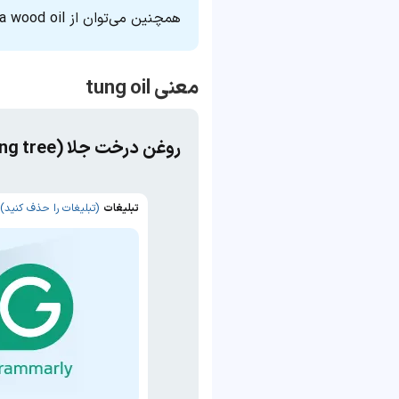
همچنین می‌توان از china wood oil به‌ جای tung oil استفاده کرد.
معنی tung oil
روغن درخت جلا (tung tree) که در رنگ‌سازی کاربرد دارد
تبلیغات
(تبلیغات را حذف کنید)