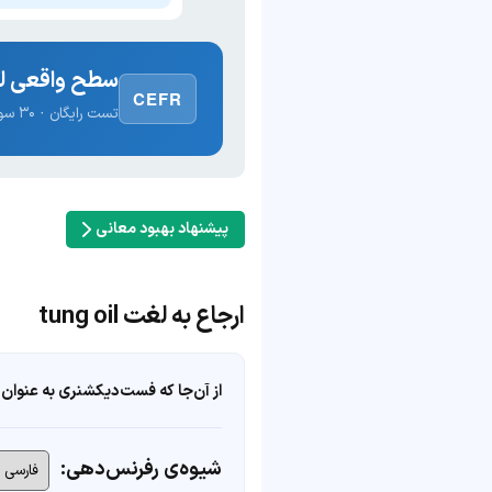
سطح واقعی لغ
CEFR
تست رایگان · ۳۰ سوال · نتیجه فوری
پیشنهاد بهبود معانی
ارجاع به لغت tung oil
از آن‌جا که فست‌دیکشنری به عنوان 
شیوه‌ی رفرنس‌دهی: