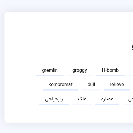
gremlin
groggy
H-bomb
kompromat
dull
relieve
ی
عصاره
علک
ریزجراحی