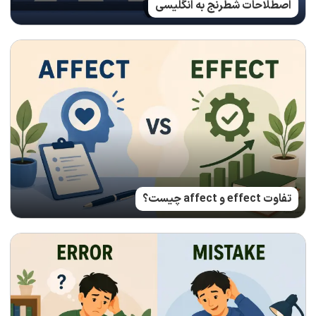
اصطلاحات شطرنج به انگلیسی
تفاوت effect و affect چیست؟