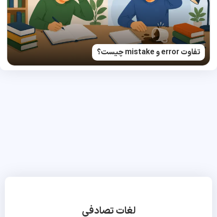
تفاوت error و mistake چیست؟
لغات تصادفی