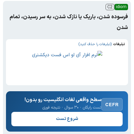
idiom
C2
فرسوده شدن، باریک یا نازک شدن، به سر رسیدن، تمام
شدن
تبلیغات
(تبلیغات را حذف کنید)
سطح واقعی لغات انگلیسیت رو بدون!
CEFR
تست رایگان · ۳۰ سوال · نتیجه فوری
شروع تست