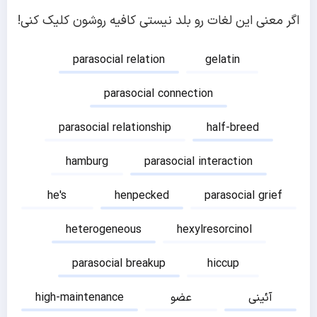
اگر معنی این لغات رو بلد نیستی کافیه روشون کلیک کنی!
parasocial relation
gelatin
parasocial connection
parasocial relationship
half-breed
hamburg
parasocial interaction
he's
henpecked
parasocial grief
heterogeneous
hexylresorcinol
parasocial breakup
hiccup
آئینی
عضو
high-maintenance