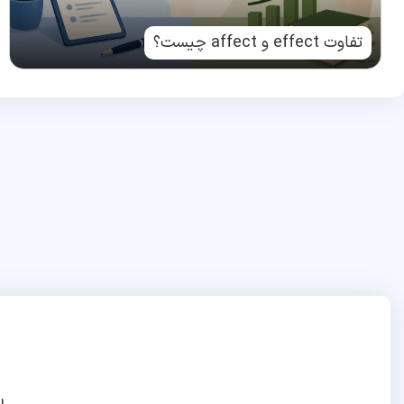
تفاوت effect و affect چیست؟