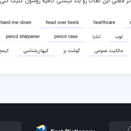
گر معنی این لغات رو بلد نیستی کافیه روشون کلیک کنی!
hand-me-down
head over heels
healthcare
ثوب
ثنایا
pencil case
pencil sharpener
مالکیت عمومی
گوشت بز
کیهان‌شناسی
کیمچ