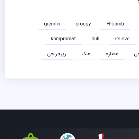
gremlin
groggy
H-bomb
kompromat
dull
relieve
ی
عصاره
علک
ریزجراحی