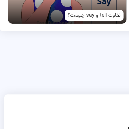
تفاوت tell و say چیست؟