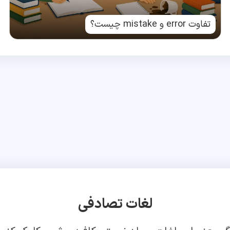
تفاوت error و mistake چیست؟
لغات تصادفی