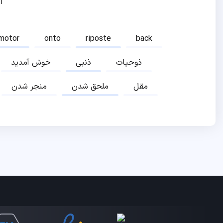
ا
motor
onto
riposte
back
ذوحیات
ذنبی
خوش آمدید
مقل
ملحق شدن
منجر شدن