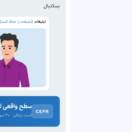
بسکتبال
تبلیغات
(تبلیغات را حذف کنید)
سطح واقعی لغ
CEFR
تست رایگان · ۳۰ سوال · نتیجه فوری