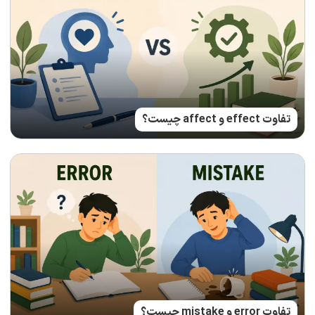
تفاوت effect و affect چیست؟
تفاوت error و mistake چیست؟