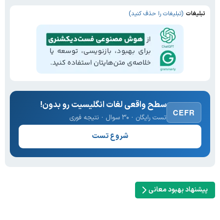
تبلیغات
(تبلیغات را حذف کنید)
سطح واقعی لغات انگلیسیت رو بدون!
CEFR
تست رایگان · ۳۰ سوال · نتیجه فوری
شروع تست
پیشنهاد بهبود معانی