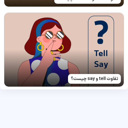
تفاوت tell و say چیست؟