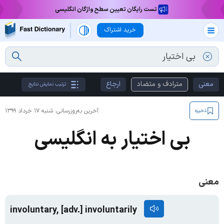
تست رایگان تعیین سطح واژگان انگلیسی
خرید اشتراک
معنی
مترادف و متضاد
ارجاع
ترتیب نمایش نتایج
آخرین به‌روزرسانی:
شنبه ۱۷ خرداد ۱۳۹۹
ذخیره
بی اختیار به انگلیسی
معنی
involuntary, [adv.] involuntarily