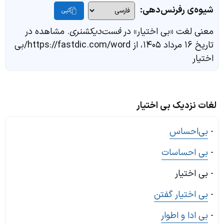
شیوه‌ی رفرنس‌دهی:
کپی
معنی لغت «بی اختیار» در
فست‌دیکشنری
. مشاهده در
تاریخ ۱۶ مرداد ۱۴۰۵، از https://fastdic.com/word/بی
اختیار
لغات نزدیک بی اختیار
-
بی‌احساس
-
بی احساسات
- بی اختیار
-
بی اختیار گفتن
-
بی ادا و اطوار