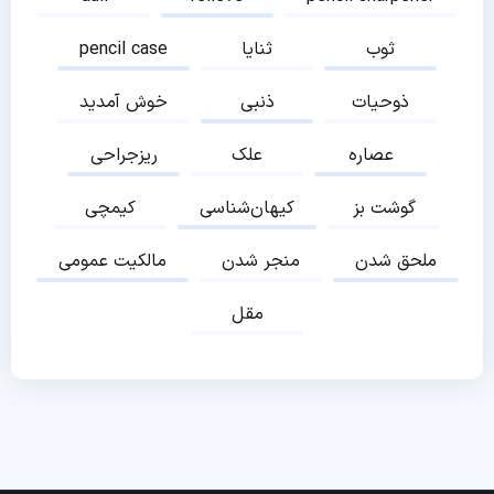
ثوب
ثنایا
pencil case
ذوحیات
ذنبی
خوش آمدید
عصاره
علک
ریزجراحی
گوشت بز
کیهان‌شناسی
کیمچی
ملحق شدن
منجر شدن
مالکیت عمومی
مقل