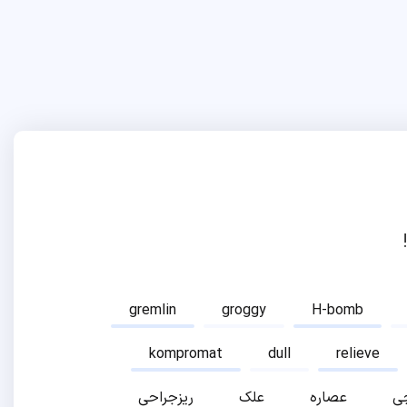
gremlin
groggy
H-bomb
kompromat
dull
relieve
ی
عصاره
علک
ریزجراحی