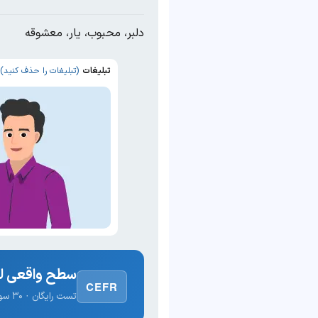
دلبر، محبوب، یار، معشوقه
تبلیغات
(تبلیغات را حذف کنید)
سطح واقعی لغ
CEFR
تست رایگان · ۳۰ سوال · نتیجه فوری