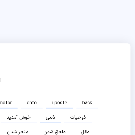
ا
motor
onto
riposte
back
ذوحیات
ذنبی
خوش آمدید
مقل
ملحق شدن
منجر شدن