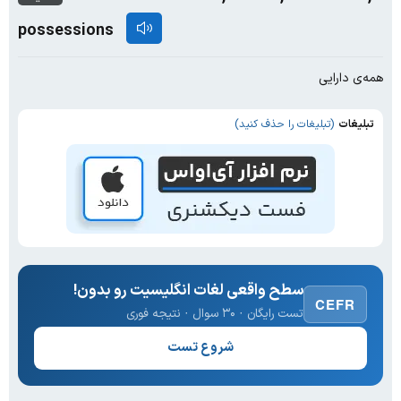
possessions
همه‌ی دارایی
تبلیغات
(تبلیغات را حذف کنید)
سطح واقعی لغات انگلیسیت رو بدون!
CEFR
تست رایگان · ۳۰ سوال · نتیجه فوری
شروع تست