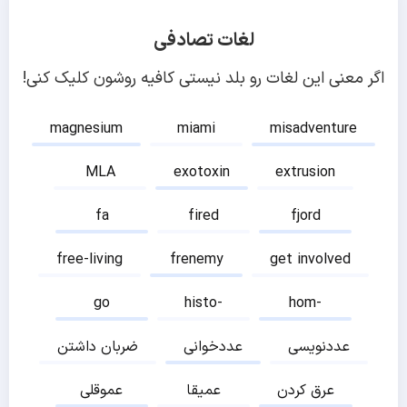
لغات تصادفی
اگر معنی این لغات رو بلد نیستی کافیه روشون کلیک کنی!
magnesium
miami
misadventure
MLA
exotoxin
extrusion
fa
fired
fjord
free-living
frenemy
get involved
go
histo-
hom-
عددنویسی
عددخوانی
ضربان داشتن
عرق کردن
عمیقا
عموقلی