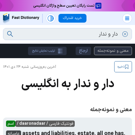
تست رایگان تعیین سطح واژگان انگلیسی
خرید اشتراک
معنی و نمونه‌جمله
ارجاع
ترتیب نمایش نتایج
آخرین به‌روزرسانی:
شنبه ۲۴ دی ۱۴۰۱
ذخیره
دار و ندار به انگلیسی
معنی و نمونه‌جمله
فونتیک فارسی
/ daaronadaar /
اسم
assets and liabilities, estate, all one has,
عامیانه