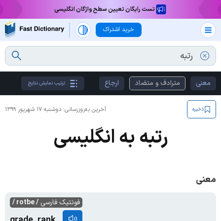
تست رایگان تعیین سطح واژگان انگلیسی
خرید اشتراک
معنی
مترادف و متضاد
ارجاع
ترتیب نمایش نتایج
آخرین به‌روزرسانی:
دوشنبه ۱۷ شهریور ۱۳۹۹
ذخیره
رتبه به انگلیسی
معنی
فونتیک فارسی
/ rotbe /
grade, rank