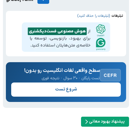
تبلیغات
(تبلیغات را حذف کنید)
سطح واقعی لغات انگلیسیت رو بدون!
CEFR
تست رایگان · ۳۰ سوال · نتیجه فوری
شروع تست
پیشنهاد بهبود معانی