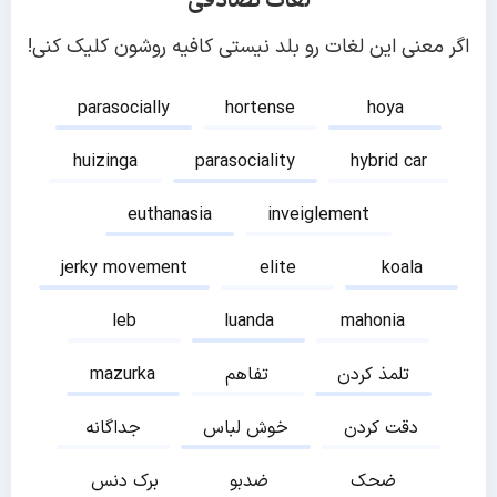
لغات تصادفی
اگر معنی این لغات رو بلد نیستی کافیه روشون کلیک کنی!
parasocially
hortense
hoya
huizinga
parasociality
hybrid car
euthanasia
inveiglement
jerky movement
elite
koala
leb
luanda
mahonia
تلمذ کردن
تفاهم
mazurka
دقت کردن
خوش لباس
جداگانه
ضحک
ضدبو
برک دنس