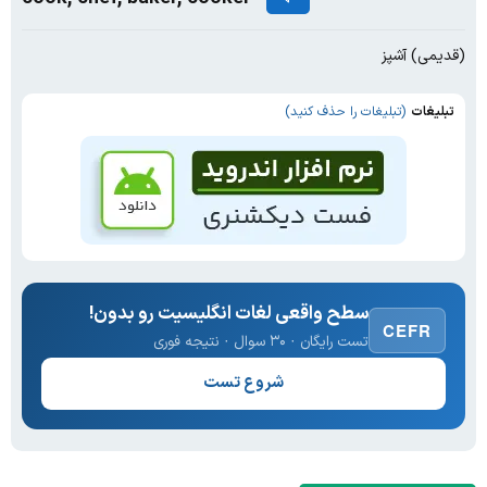
(قدیمی) آشپز
تبلیغات
(تبلیغات را حذف کنید)
سطح واقعی لغات انگلیسیت رو بدون!
CEFR
تست رایگان · ۳۰ سوال · نتیجه فوری
شروع تست