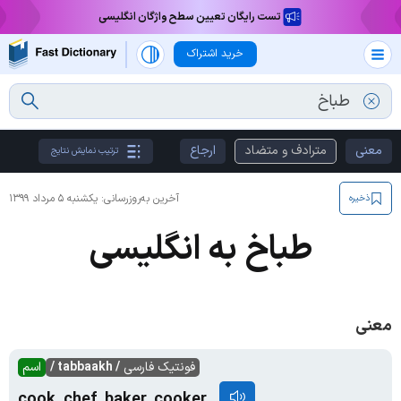
تست رایگان تعیین سطح واژگان انگلیسی
خرید اشتراک
معنی
مترادف و متضاد
ارجاع
ترتیب نمایش نتایج
آخرین به‌روزرسانی:
یکشنبه ۵ مرداد ۱۳۹۹
ذخیره
طباخ به انگلیسی
معنی
فونتیک فارسی
/ tabbaakh /
اسم
cook, chef, baker, cooker