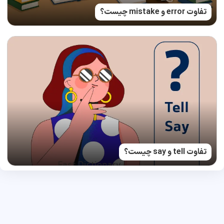
تفاوت error و mistake چیست؟
تفاوت tell و say چیست؟