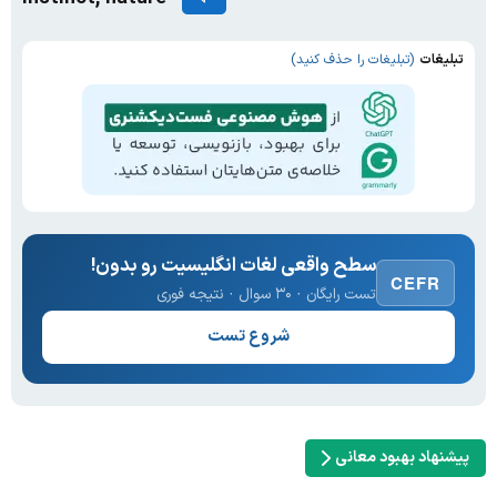
تبلیغات
(تبلیغات را حذف کنید)
سطح واقعی لغات انگلیسیت رو بدون!
CEFR
تست رایگان · ۳۰ سوال · نتیجه فوری
شروع تست
پیشنهاد بهبود معانی