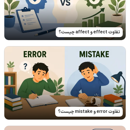
تفاوت effect و affect چیست؟
تفاوت error و mistake چیست؟