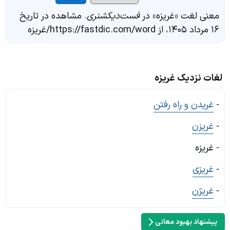
معنی لغت «غریزه» در
فست‌دیکشنری
. مشاهده در تاریخ
۱۶ مرداد ۱۴۰۵، از https://fastdic.com/word/غریزه
لغات نزدیک غریزه
-
غریدن و راه رفتن
-
غریزن
- غریزه
-
غریزی
-
غریژن
پیشنهاد بهبود معانی