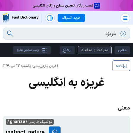
تست رایگان تعیین سطح واژگان انگلیسی
خرید اشتراک
معنی
مترادف و متضاد
ارجاع
ترتیب نمایش نتایج
آخرین به‌روزرسانی:
یکشنبه ۲۲ تیر ۱۳۹۹
ذخیره
غریزه به انگلیسی
معنی
فونتیک فارسی
/ gharize /
instinct, nature