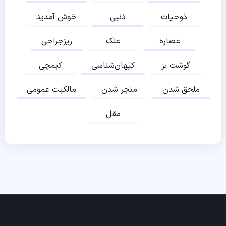
ذوحیات
ذنبی
خوش آمدید
عصاره
علک
ریزجراحی
گوشت بز
کیهان‌شناسی
کیمچی
ملحق شدن
منجر شدن
مالکیت عمومی
مقل