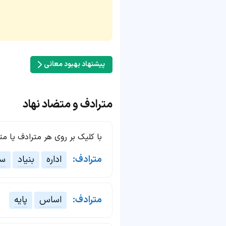
پیشنهاد بهبود معانی
مترادف و متضاد نهاد
با کلیک بر روی هر مترادف یا م
مترادف:
اداره
بنیاد
سا
مترادف:
اساس
پایه