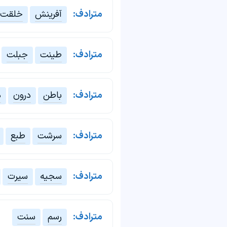
مترادف:
آفرینش
خلقت
مترادف:
طینت
جبلت
مترادف:
باطن
درون
ذ
مترادف:
سرشت
طبع
مترادف:
سجیه
سیرت
مترادف:
رسم
سنت