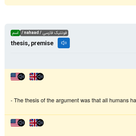
فونتیک فارسی
/ nahaad /
اسم
thesis, premise
The thesis of the argument was that all humans hav