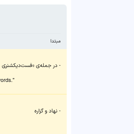
مبتدا
در جمله‌ی «فست‌دیکشنری ب
words."
نهاد و گزاره