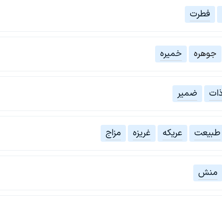
فطرت
جوهره
خمیره
ات
ضمیر
طبیعت
عریکه
غریزه
مزاج
منش