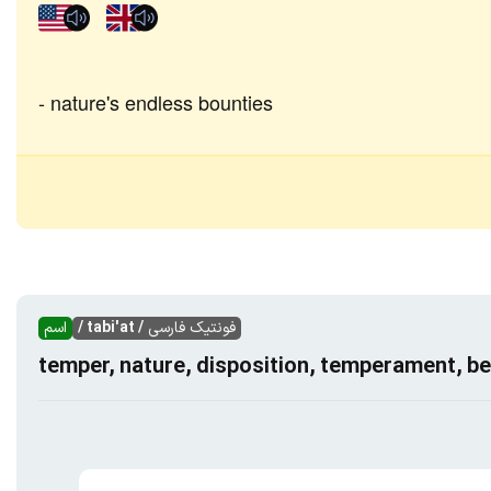
nature's endless bounties
فونتیک فارسی
/ tabi'at /
اسم
temper, nature, disposition, temperament, b