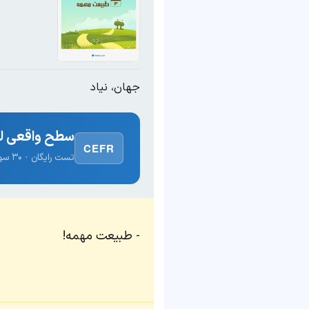
جهان، نیاد
سطح واقعی لغ
CEFR
تست رایگان · ۳۰ سوال · نتیجه فوری
طبیعت مهمه!