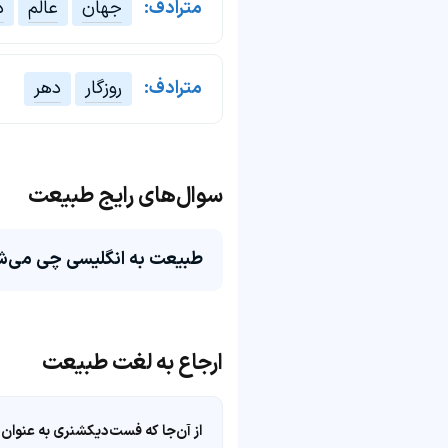
مترادف:
جهان
عالم
د
مترادف:
روزگار
دهر
سوال‌های رایج طبیعت
طبیعت به انگلیسی چی می‌ش
ارجاع به لغت طبیعت
از آن‌جا که فست‌دیکشنری به عنوان 