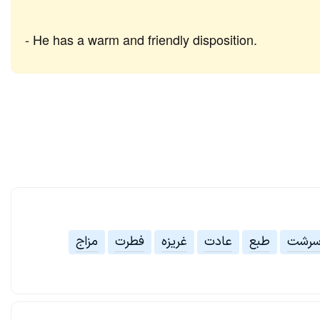
He has a warm and friendly disposition.
رشت
طبع
عادت
غریزه
فطرت
مزاج