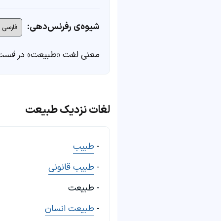
شیوه‌ی رفرنس‌دهی:
معنی لغت «طبیعت» در
فست‌
لغات نزدیک طبیعت
-
طبیب
-
طبیب قانونی
- طبیعت
-
طبیعت انسان