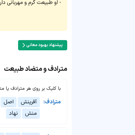
او طبیعت گرم و مهربانی دارد
پیشنهاد بهبود معانی
مترادف و متضاد طبیعت
با کلیک بر روی هر مترادف یا م
مترادف:
آفرینش
اصل
منش
نهاد