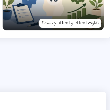
تفاوت effect و affect چیست؟