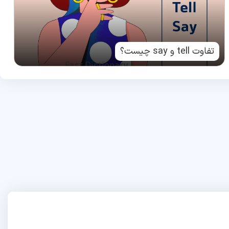
تفاوت tell و say چیست؟