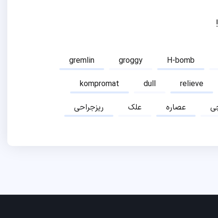
gremlin
groggy
H-bomb
kompromat
dull
relieve
ی
عصاره
علک
ریزجراحی