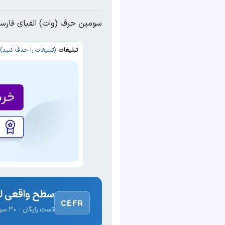
سومین حرف (وات) الفبای فارس
تبلیغات
(تبلیغات را حذف کنید)
سطح واقعی لغ
CEFR
تست رایگان · ۳۰ سوال · نتیجه فوری