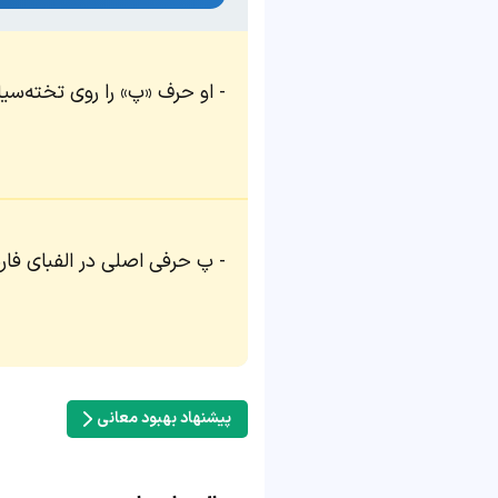
او حرف «پ» را روی تخته‌‌سی
پ حرفی اصلی در الفبای فا
پیشنهاد بهبود معانی