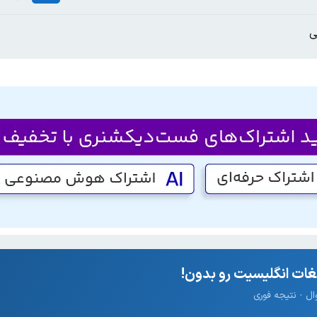
ی
ات انگلیسیت رو بدون!