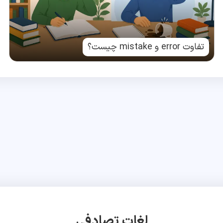
تفاوت error و mistake چیست؟
لغات تصادفی