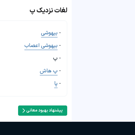
لغات نزدیک پ
-
بیهوشی
-
بیهوشی اعصاب
- پ
-
پ هاش
-
پا
پیشنهاد بهبود معانی