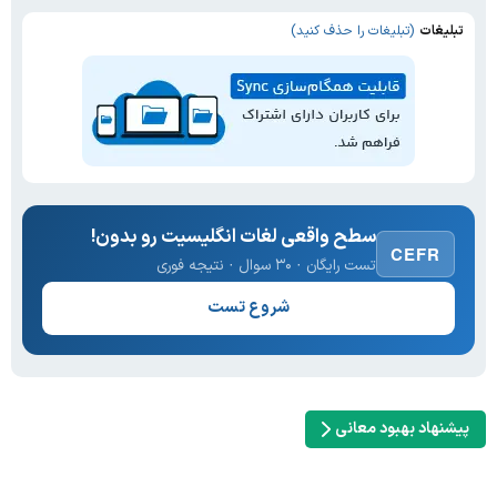
تبلیغات
(تبلیغات را حذف کنید)
سطح واقعی لغات انگلیسیت رو بدون!
CEFR
تست رایگان · ۳۰ سوال · نتیجه فوری
شروع تست
پیشنهاد بهبود معانی