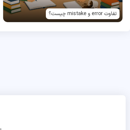
تفاوت error و mistake چیست؟