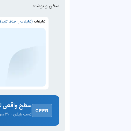
سخن و نوشته
تبلیغات
(تبلیغات را حذف کنید)
سطح واقعی لغ
CEFR
تست رایگان · ۳۰ سوال · نتیجه فوری