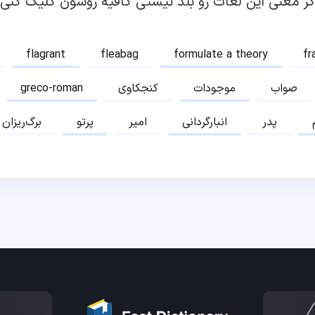
گر معنی این لغات رو بلد نیستی کافیه روشون کلیک کنی!
flagrant
fleabag
formulate a theory
fr
صواب
موجودات
کنجکاوی
greco-roman
پدر
انبارگردانی
امیر
پرتو
برگ‌ریزان