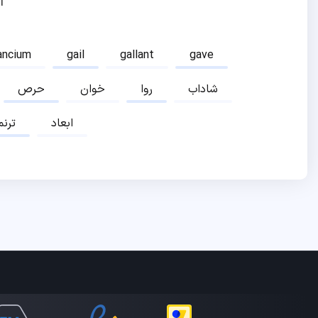
ا
ancium
gail
gallant
gave
شاداب
روا
خوان
حرص
ابعاد
ترنم