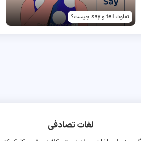
تفاوت tell و say چیست؟
لغات تصادفی