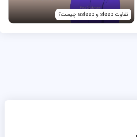
تفاوت sleep و asleep چیست؟