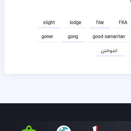
slight
lodge
filar
FKA
goner
gong
good samaritan
اندوختن