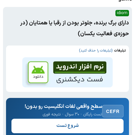
idiom
دارای برگ برنده، جلوتر بودن از رقبا یا همتایان (در
حوزه‌ی فعالیت یکسان)
تبلیغات
(تبلیغات را حذف کنید)
سطح واقعی لغات انگلیسیت رو بدون!
CEFR
تست رایگان · ۳۰ سوال · نتیجه فوری
شروع تست