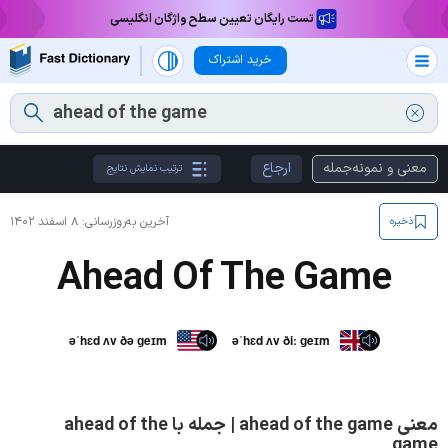
تست رایگان تعیین سطح واژگان انگلیسی
خرید اشتراک
معنی و نمونه‌جمله
ارجاع
ترتیب نمایش نتایج
آخرین به‌روزرسانی:
۸ اسفند ۱۴۰۲
ذخیره
Ahead Of The Game
əˈhɛd ʌv ðə ɡeɪm
əˈhɛd ʌv ðiː ɡeɪm
معنی ahead of the game | جمله با ahead of the
game