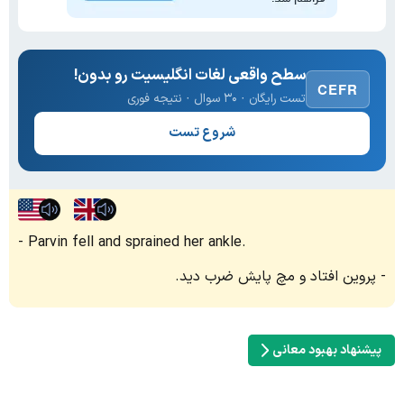
سطح واقعی لغات انگلیسیت رو بدون!
CEFR
تست رایگان · ۳۰ سوال · نتیجه فوری
شروع تست
Parvin fell and sprained her ankle.
پروین افتاد و مچ پایش ضرب دید.
پیشنهاد بهبود معانی