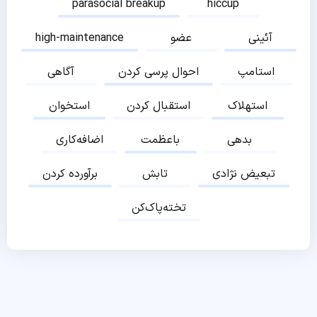
parasocial breakup
hiccup
آئینی
عضو
high-maintenance
استامپ
احوال پرسی کردن
آگاهی
استهلاک
استقبال کردن
استخوان
بدهی
باعظمت
اضافه‌کاری
تبعیض نژادی
تابش
برآورده کردن
تخته‌پاک‌کن