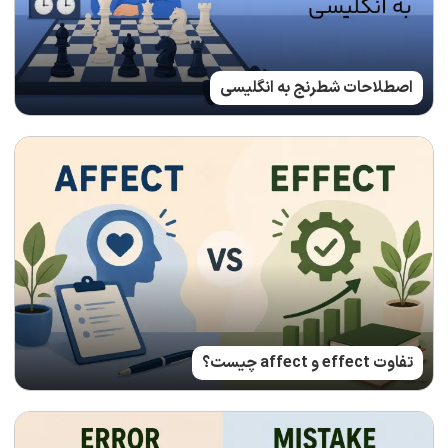
اصطلاحات شطرنج به انگلیسی
تفاوت effect و affect چیست؟