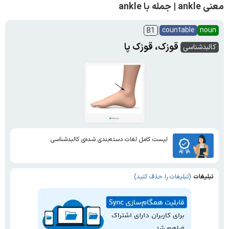
معنی ankle | جمله با ankle
countable
noun
B1
قوزک، قوزک پا
کالبدشناسی
لیست کامل لغات دسته‌بندی شده‌ی کالبدشناسی
تبلیغات
(تبلیغات را حذف کنید)