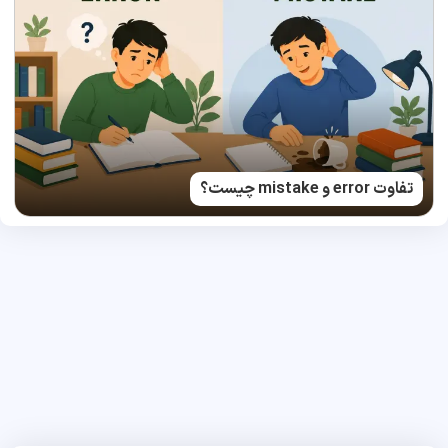
تفاوت error و mistake چیست؟