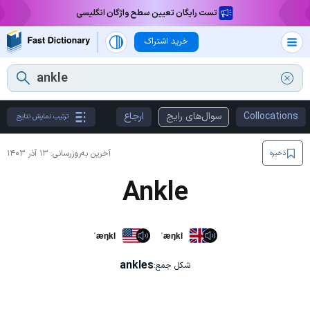
تست رایگان تعیین سطح واژگان انگلیسی
خرید اشتراک
Collocations
سوال‌های رایج
ارجاع
ترتیب نمایش نتایج
آخرین به‌روزرسانی:
۱۳ آذر ۱۴۰۳
ذخیره
Ankle
ˈæŋkl
ˈæŋkl
ankles
شکل جمع: