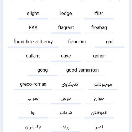
slight
lodge
filar
FKA
flagrant
fleabag
formulate a theory
francium
gail
gallant
gave
goner
gong
good samaritan
موجودات
کنجکاوی
greco-roman
خوان
حرص
صواب
اندوختن
شاداب
روا
امیر
پرتو
برگ‌ریزان