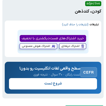
adjective
کودن، کندذهن
تبلیغات
(تبلیغات را حذف کنید)
سطح واقعی لغات انگلیسیت رو بدون!
CEFR
تست رایگان · ۳۰ سوال · نتیجه فوری
شروع تست