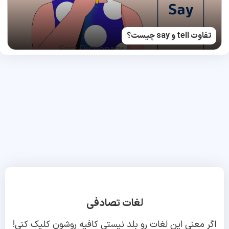
تفاوت tell و say چیست؟
لغات تصادفی
اگر معنی این لغات رو بلد نیستی کافیه روشون کلیک کنی!