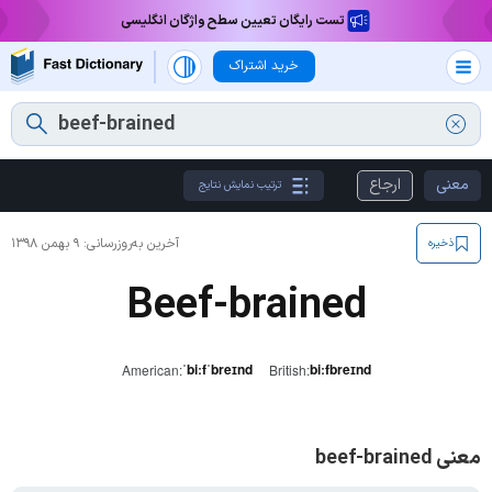
تست رایگان تعیین سطح واژگان انگلیسی
خرید اشتراک
معنی
ارجاع
ترتیب نمایش نتایج
آخرین به‌روزرسانی:
۹ بهمن ۱۳۹۸
ذخیره
Beef-brained
ˈbiːfˈbreɪnd
biːfbreɪnd
American:
British:
معنی beef-brained