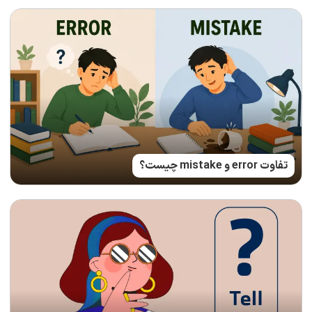
تفاوت error و mistake چیست؟